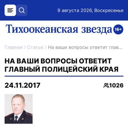
9 августа 2026, Воскресенье
меню
поиск
возрастное ограничение 16+
ссылка на главную
Главная
Статьи
На ваши вопросы ответит главный полицейский края
НА ВАШИ ВОПРОСЫ ОТВЕТИТ
ГЛАВНЫЙ ПОЛИЦЕЙСКИЙ КРАЯ
24.11.2017
1026
Просмот