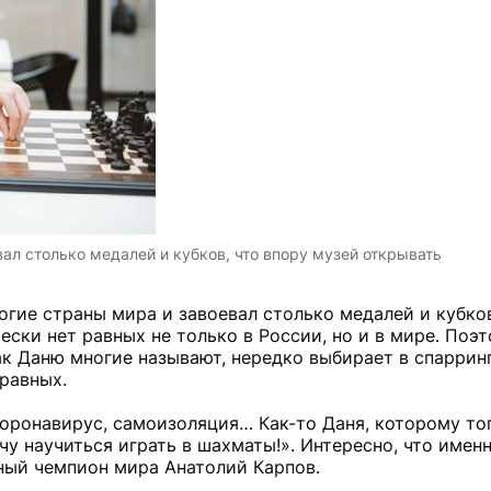
ал столько медалей и кубков, что впору музей открывать
огие страны мира и завоевал столько медалей и кубков
ски нет равных не только в России, но и в мире. Поэ
к Даню многие называют, нередко выбирает в спаррин
 равных.
коронавирус, самоизоляция… Как-то Даня, которому то
очу научиться играть в шахматы!». Интересно, что имен
ный чемпион мира Анатолий Карпов.