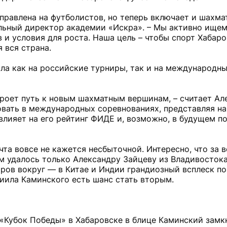
правлена на футболистов, но теперь включает и шахма
ельный директор академии «Искра». – Мы активно ище
 и условия для роста. Наша цель – чтобы спорт Хабаро
 вся страна.
ила как на российские турниры, так и на международны
кроет путь к новым шахматным вершинам, – считает Ал
овать в международных соревнованиях, представляя на
влияет на его рейтинг ФИДЕ и, возможно, в будущем по
чта вовсе не кажется несбыточной. Интересно, что за
м удалось только Александру Зайцеву из Владивосток
етров вокруг — в Китае и Индии грандиозный всплеск п
ниила Каминского есть шанс стать вторым.
Кубок Победы» в Хабаровске в блице Каминский замкн