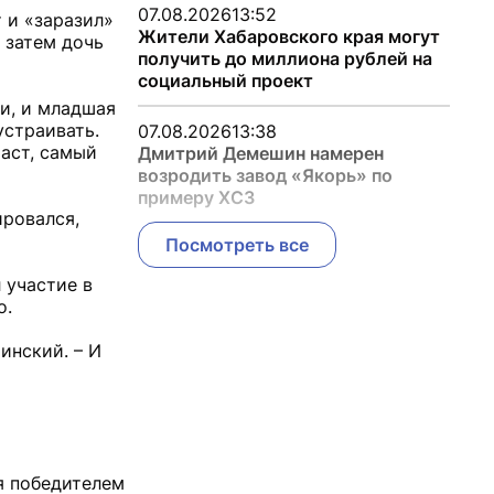
07.08.2026
13:52
 и «заразил»
Жители Хабаровского края могут
 затем дочь
получить до миллиона рублей на
социальный проект
ти, и младшая
устраивать.
07.08.2026
13:38
аст, самый
Дмитрий Демешин намерен
возродить завод «Якорь» по
примеру ХСЗ
ировался,
Посмотреть все
 участие в
о.
инский. – И
я победителем