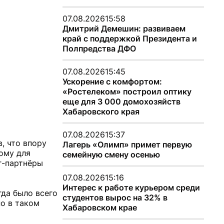
07.08.2026
15:58
Дмитрий Демешин: развиваем
край с поддержкой Президента и
Полпредства ДФО
07.08.2026
15:45
Ускорение с комфортом:
«Ростелеком» построил оптику
еще для 3 000 домохозяйств
Хабаровского края
07.08.2026
15:37
, что впору
Лагерь «Олимп» примет первую
тому для
семейную смену осенью
г-партнёры
07.08.2026
15:16
Интерес к работе курьером среди
гда было всего
студентов вырос на 32% в
но в таком
Хабаровском крае