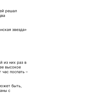
лей решал
два
нская звезда»
й из них раз в
лее высокое
 час поспать –
может быть,
заны с