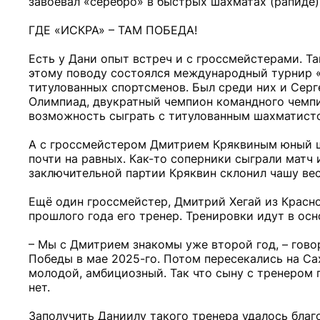
завоевал «серебро» в быстрых шахматах (рапиде)
ГДЕ «ИСКРА» – ТАМ ПОБЕДА!
Есть у Дани опыт встреч и с гроссмейстерами. Та
этому поводу состоялся международный турнир «
титулованных спортсменов. Был среди них и Сер
Олимпиад, двукратный чемпион командного чемпио
возможность сыграть с титулованным шахматистом
А с гроссмейстером Дмитрием Кряквиным юный ша
почти на равных. Как-то соперники сыграли матч и
заключительной партии Кряквин склонил чашу вес
Ещё один гроссмейстер, Дмитрий Хегай из Красноя
прошлого года его тренер. Тренировки идут в ос
– Мы с Дмитрием знакомы уже второй год, – гово
Победы в мае 2025-го. Потом пересекались на Са
молодой, амбициозный. Так что сыну с тренером 
нет.
Заполучить Даниилу такого тренера удалось благ