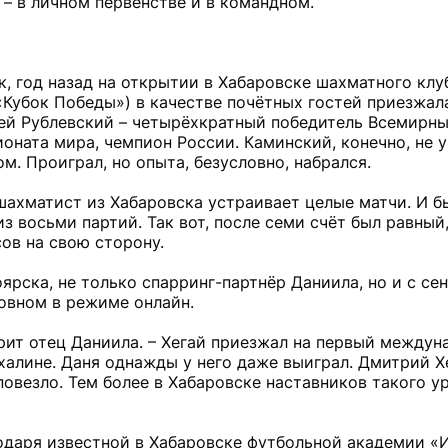
 – в личном первенстве и в командном.
к, год назад на открытии в Хабаровске шахматного клу
Кубок Победы») в качестве почётных гостей приезжала
гей Рублевский – четырёхкратный победитель Всемирн
ната мира, чемпион России. Каминский, конечно, не 
. Проиграл, но опыта, безусловно, набрался.
хматист из Хабаровска устраивает целые матчи. И бь
з восьми партий. Так вот, после семи счёт был равный,
ов на свою сторону.
рска, не только спарринг-партнёр Даниила, но и с се
новном в режиме онлайн.
рит отец Даниила. – Хегай приезжал на первый между
халине. Даня однажды у него даже выиграл. Дмитрий Х
повезло. Тем более в Хабаровске наставников такого у
одаря известной в Хабаровске футбольной академии «