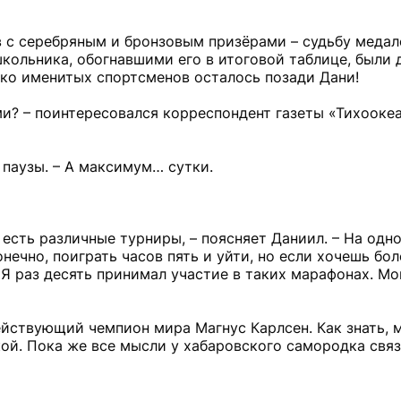
в с серебряным и бронзовым призёрами – судьбу меда
кольника, обогнавшими его в итоговой таблице, были 
ко именитых спортсменов осталось позади Дани!
и? – поинтересовался корреспондент газеты «Тихоокеа
 паузы. – А максимум… сутки.
есть различные турниры, – поясняет Даниил. – На одно
ечно, поиграть часов пять и уйти, но если хочешь бо
 Я раз десять принимал участие в таких марафонах. Мог
ействующий чемпион мира Магнус Карлсен. Как знать, 
кой. Пока же все мысли у хабаровского самородка свя