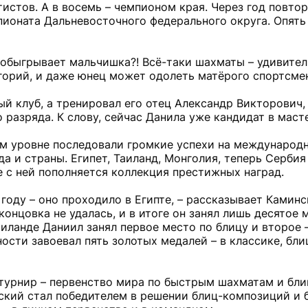
истов. А в восемь – чемпионом края. Через год повтор
ионата Дальневосточного федерального округа. Опять
 обыгрывает мальчишка?! Всё-таки шахматы – удивите
егорий, и даже юнец может одолеть матёрого спортсме
 клуб, а тренировал его отец Александр Викторович,
о разряда. К слову, сейчас Данила уже кандидат в мас
ом уровне последовали громкие успехи на международн
а и страны. Египет, Таиланд, Монголия, теперь Сербия
 с ней пополняется коллекция престижных наград.
году – оно проходило в Египте, – рассказывает Каминс
онцовка не удалась, и в итоге он занял лишь десятое м
иланде Даниил занял первое место по блицу и второе –
сти завоевал пять золотых медалей – в классике, блиц
урнир – первенство мира по быстрым шахматам и бли
ский стал победителем в решении блиц-композиций и б