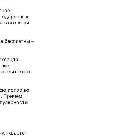
тное
м одаренных
вского края
е бесплатны –
ександр
 них
зволит стать
 всю историю
а. Причём
опулярности
ул квартет