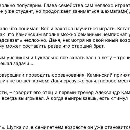
вольно популярны. Глава семейства сам неплохо играет
он уже студент, но продолжает заниматься шахматами),
ало что понимал. Вот и захотел научиться играть. Кста
Так что Каминским вполне можно семейный чемпионат 
дсказать несложно. Даня, несмотря на свой юный возр
у может составить разве что старший брат.
м учеником и буквально всё схватывал на лету – трен
решал задачи…
и разрешили проводить соревнования, Каминский принял
ин не вышел комом: Даня сразу же занял первое мест
сти, – говорит его отец и первый тренер Александр Кам
 всегда выигрывал. А когда выигрываешь, есть стимул
ь. Шутка ли, в семилетнем возрасте он уже становитс