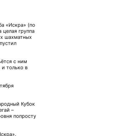
ба «Искра» (по
 целая группа
ых шахматных
упустил
ётся с ним
 и только в
нтября
народный Кубок
егай –
ровня попросту
Искра».