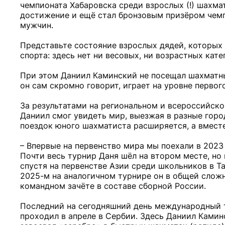
чемпионата Хабаровска среди взрослых (!) шахмат
достижение и ещё стал бронзовым призёром чемп
мужчин.
Представьте состояние взрослых дядей, которых
спорта: здесь нет ни весовых, ни возрастных кат
При этом Даниил Каминский не посещал шахматный
он сам скромно говорит, играет на уровне первог
За результатами на региональном и всероссийск
Даниил смог увидеть мир, выезжая в разные город
поездок юного шахматиста расширяется, а вместе
– Впервые на первенство мира мы поехали в 2023 
Почти весь турнир Даня шёл на втором месте, но к
спустя на первенстве Азии среди школьников в Та
2025-м на аналогичном турнире он в общей сложно
командном зачёте в составе сборной России.
Последний на сегодняшний день международный т
проходил в апреле в Сербии. Здесь Даниил Камин