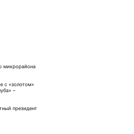
го микрорайона
те с «золотом»
уба» –
ётный президент