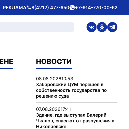
РЕКЛАМА
8(4212) 477-650
+7-914-770-00-62
Телефон
whatsApp
ссылка на стран
ссылка на 
ссылка
ЕНЕ
НОВОСТИ
08.08.2026
10:53
Хабаровский ЦУМ перешел в
собственность государства по
решению суда
07.08.2026
17:41
Здание, где выступал Валерий
Чкалов, спасают от разрушения в
Николаевске