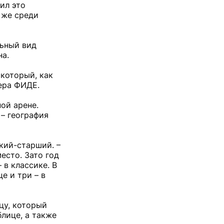
ил это
 же среди
льный вид
на.
 который, как
тера ФИДЕ.
ой арене.
 – география
кий-стар­ший. –
есто. Зато год
 в классике. В
е и три – в
цу, который
лице, а также