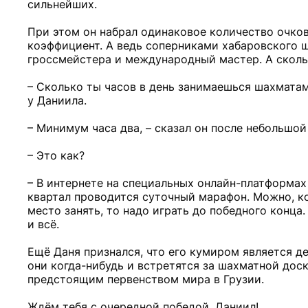
сильнейших.
При этом он набрал одинаковое количество очко
коэффициент. А ведь соперниками хабаровского ш
гроссмейстера и международный мастер. А сколь
– Сколько ты часов в день занимаешься шахматам
у Даниила.
– Минимум часа два, – сказал он после небольшой
– Это как?
– В интернете на специальных онлайн-платформах 
квартал проводится суточный марафон. Можно, кон
место занять, то надо играть до победного конца.
и всё.
Ещё Даня признался, что его кумиром является д
они когда-нибудь и встретятся за шахматной дос
предстоящим первенством мира в Грузии.
Ждём тебя с очередной победой, Даниил!