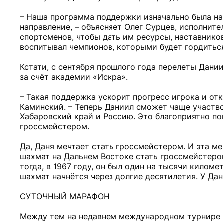
– Наша программа поддержки изначально была на
направление, – объясняет Олег Сурцев, исполнит
спортсменов, чтобы дать им ресурсы, наставников
воспитывал чемпионов, которыми будет гордиться
Кстати, с сентября прошлого года перелеты Дани
за счёт академии «Искра».
– Такая поддержка ускорит прогресс игрока и от
Каминский. – Теперь Даниил сможет чаще участв
Хабаровский край и Россию. Это благоприятно по
гроссмейстером.
Да, Даня мечтает стать гроссмейстером. И эта ме
шахмат на Дальнем Востоке стать гроссмейстеро
тогда, в 1967 году, он был один на тысячи килом
шахмат начнётся через долгие десятилетия. У Да
СУТОЧНЫЙ МАРАФОН
Между тем на недавнем международном турнире «