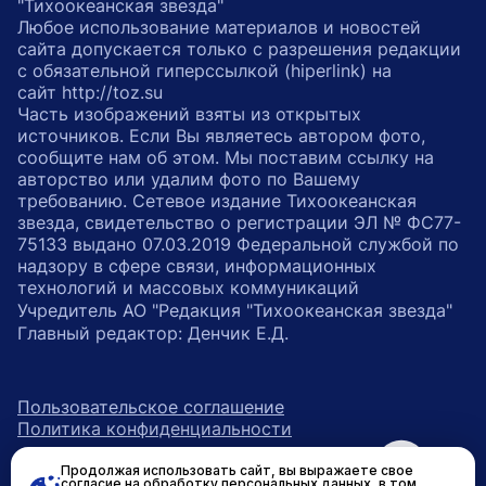
"Тихоокеанская звезда"
Любое использование материалов и новостей
сайта допускается только с разрешения редакции
с обязательной гиперссылкой (hiperlink) на
сайт http://toz.su
Часть изображений взяты из открытых
источников. Если Вы являетесь автором фото,
сообщите нам об этом. Мы поставим ссылку на
авторство или удалим фото по Вашему
требованию. Сетевое издание Тихоокеанская
звезда, свидетельство о регистрации ЭЛ № ФС77-
75133 выдано 07.03.2019 Федеральной службой по
надзору в сфере связи, информационных
технологий и массовых коммуникаций
Учредитель АО "Редакция "Тихоокеанская звезда"
Главный редактор: Денчик Е.Д.
Пользовательское соглашение
Политика конфиденциальности
Продолжая использовать сайт, вы выражаете свое
возрастное ограничение 16+
ссылка на главную
согласие на обработку персональных данных, в том