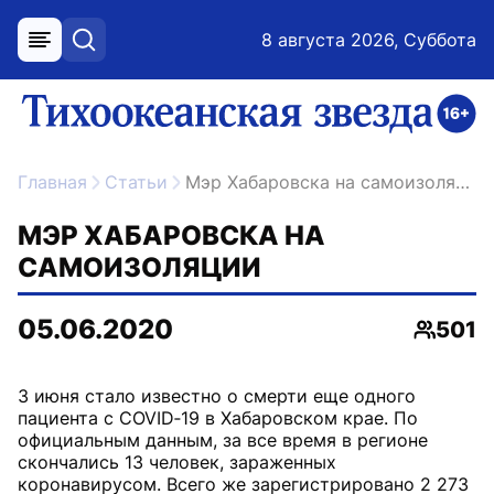
8 августа 2026, Суббота
меню
поиск
возрастное ограничение 16+
ссылка на главную
Главная
Статьи
Мэр Хабаровска на самоизоляции
МЭР ХАБАРОВСКА НА
САМОИЗОЛЯЦИИ
05.06.2020
501
Просмо
3 июня стало известно о смерти еще одного
пациента с COVID‑19 в Хабаровском крае. По
официальным данным, за все время в регионе
скончались 13 человек, зараженных
коронавирусом. Всего же зарегистрировано 2 273