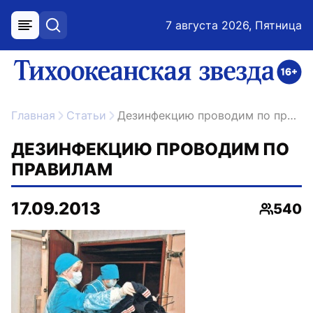
7 августа 2026, Пятница
меню
поиск
возрастное ограничение 16+
ссылка на главную
Главная
Статьи
Дезинфекцию проводим по правилам
ДЕЗИНФЕКЦИЮ ПРОВОДИМ ПО
ПРАВИЛАМ
17.09.2013
540
Просмо