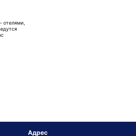
- отелями,
ведутся
ас
Адрес