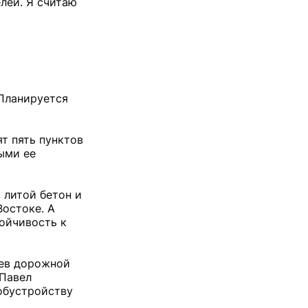
лей. Я считаю
 Планируется
т пять пунктов
ными ее
 литой бетон и
остоке. А
ойчивость к
оев дорожной
 Павел
обустройству