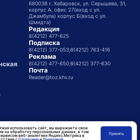
680038 г. Хабаровск, ул. Серышева, 31,
корпус А, офис 27(вход с ул.
Джамбула) корпус Б(вход с ул.
Шмидта)
Редакция
8(4212) 477-625
Подписка
8(4212) 377-053;
8(4212) 763-416
Реклама
нская
8(4212) 477-650;
8(4212) 377-630
Почта
Reader@toz.khv.ru
а
жая использовать сайт, вы выражаете свое
ие на обработку персональных данных, в том
Принять
сервисом веб-аналитики Яндекс.Метрика в
Разработано в
RASA
тствии с
Согласием
и
Политикой