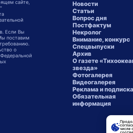
оящем сайте,
Новости
"
Статьи
та
Вопрос дня
зательной
Постфактум
в. Если Вы
Некролог
 Мы поставим
Внимание, конкурс
 требованию.
Спецвыпуски
ьство о
Архив
 Федеральной
О газете «Тихоокеа
ных
звезда»
"
Фотогалерея
Видеогалерея
Реклама и подписк
Обязательная
информация
Продол
соглас
числе 
соотве