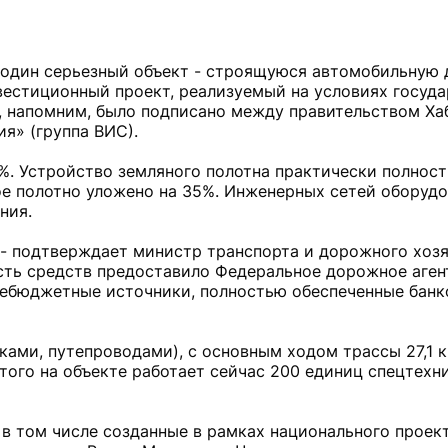
один серьезный объект - строящуюся автомобильную 
вестиционный проект, реализуемый на условиях госуда
е, напомним, было подписано между правительством Ха
я» (группа ВИС).
%. Устройство земляного полотна практически полност
е полотно уложено на 35%. Инженерных сетей оборуд
ния.
 - подтверждает министр транспорта и дорожного хоз
сть средств предоставило Федеральное дорожное аген
- внебюджетные источники, полностью обеспеченные бан
ками, путепроводами), с основным ходом трассы 27,1 
того на объекте работает сейчас 200 единиц спецтехн
 в том числе созданные в рамках национального проек