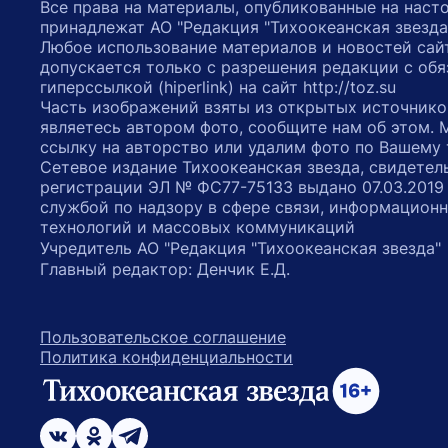
Все права на материалы, опубликованные на наст
принадлежат АО "Редакция "Тихоокеанская звезда
Любое использование материалов и новостей сай
допускается только с разрешения редакции с обя
гиперссылкой (hiperlink) на сайт http://toz.su
Часть изображений взяты из открытых источнико
являетесь автором фото, сообщите нам об этом.
ссылку на авторство или удалим фото по Вашему
Сетевое издание Тихоокеанская звезда, свидетел
регистрации ЭЛ № ФС77-75133 выдано 07.03.2019
службой по надзору в сфере связи, информацион
технологий и массовых коммуникаций
Учредитель АО "Редакция "Тихоокеанская звезда
Главный редактор: Денчик Е.Д.
Пользовательское соглашение
Политика конфиденциальности
возрастное ограничение 16+
ссылка на главную
ссылка на страницу в Вконтакте
ссылка на страницу в Одноклассниках
ссылка на канал в Телеграмм