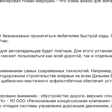
ментировал Роман Мирошин. - Что очень важно для жите
т безнаказанно прокатиться любителям быстрой езды.
/час.
для автовладельцев будет платным. Для этого установя
 сможет пользоваться как всей дорогой, так и отдель
рименением самых современных технологий. Например,
тодорожном строительстве впервые на всем Дальнем В
 щебеночно-мастичного асфальтобетона обеспечит уст
ировано внимание, - обустройство дороги, верхних сл
ТК» - УО ООО «Региональная концессионная компания»
 по отладке системы управления дорожным движением, 