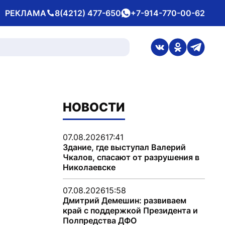
РЕКЛАМА
8(4212) 477-650
+7-914-770-00-62
Телефон
whatsApp
ссылка на стран
ссылка на 
ссылка
НОВОСТИ
07.08.2026
17:41
Здание, где выступал Валерий
Чкалов, спасают от разрушения в
Николаевске
07.08.2026
15:58
Дмитрий Демешин: развиваем
край с поддержкой Президента и
Полпредства ДФО