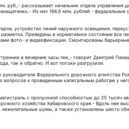
н. руб., - рассказывает начальник отдела управления д
ащатенко. - Из них 188,6 млн. рублей - федеральные 
уаров, устройство линий наружного освещения, переу
 разметка. Приведены в нормативное состояние все п
рами фото- и видеофиксации. Смонтированы барьерные
ренние и вечерние часы пик, - говорит Дмитрий Панащ
да, так и обратно. И вот потоки разгрузили.
о руководителя Федерального дорожного агентства Ро
о вопросов к проведенным капитальным работам у него
магистраль с пропускной способностью до 25 тысяч а
орожного хозяйства Хабаровского края. - Вдоль нее вы
ь нежелательные шумы, а также установлены шесть об