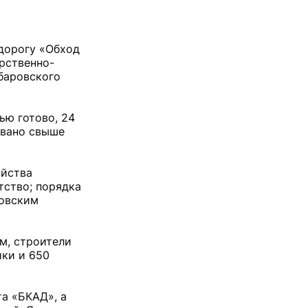
дорогу «Обход
рственно-
баровского
ью готово, 24
овано свыше
яйства
тство; порядка
ковским
км, строители
ики и 650
та «БКАД», а