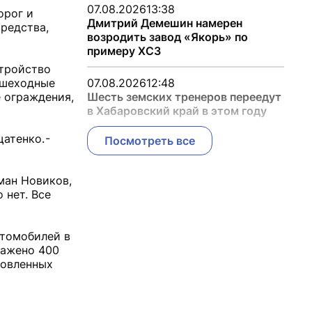
07.08.2026
13:38
орог и
Дмитрий Демешин намерен
средства,
возродить завод «Якорь» по
примеру ХСЗ
стройство
ешеходные
07.08.2026
12:48
 ограждения,
Шесть земских тренеров переедут
в Хабаровский край в этом году
атенко. -
Посмотреть все
ман Новиков,
 нет. Все
втомобилей в
сажено 400
новленных