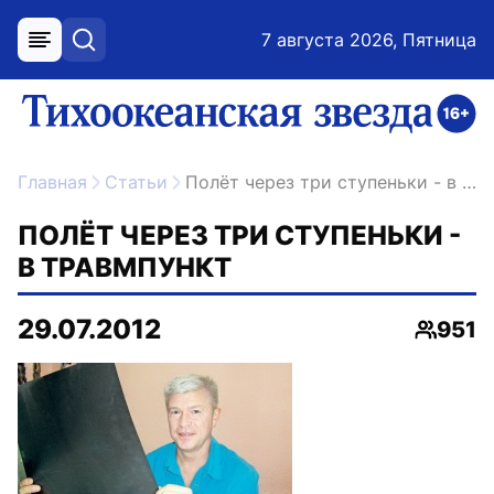
7 августа 2026, Пятница
меню
поиск
возрастное ограничение 16+
ссылка на главную
Главная
Статьи
Полёт через три ступеньки - в травмпункт
ПОЛЁТ ЧЕРЕЗ ТРИ СТУПЕНЬКИ -
В ТРАВМПУНКТ
29.07.2012
951
Просмо