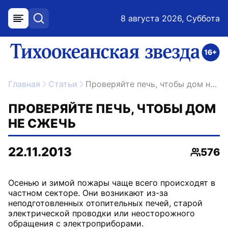
8 августа 2026, Суббота
меню
поиск
возрастное ограничение 16+
ссылка на главную
Главная
Статьи
Проверяйте печь, чтобы дом не сжечь
ПРОВЕРЯЙТЕ ПЕЧЬ, ЧТОБЫ ДОМ
НЕ СЖЕЧЬ
22.11.2013
576
Просмо
Осенью и зимой пожары чаще всего происходят в
частном секторе. Они возникают из-за
неподготовленных отопительных печей, старой
электрической проводки или неосторожного
обращения с электроприборами.