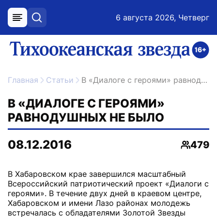
6 августа 2026, Четверг
меню
поиск
возрастное ограничение 16+
ссылка на главную
Главная
Статьи
В «Диалоге с героями» равнодушных не было
В «ДИАЛОГЕ С ГЕРОЯМИ»
РАВНОДУШНЫХ НЕ БЫЛО
08.12.2016
479
Просмо
В Хабаровском крае завершился масштабный
Всероссийский патриотический проект «Диалоги с
героями». В течение двух дней в краевом центре,
Хабаровском и имени Лазо районах молодежь
встречалась с обладателями Золотой Звезды