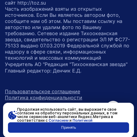
сайт http://toz.su
Часть изображений взяты из открытых
источников. Если Вы являетесь автором фото,
сообщите нам об этом. Мы поставим ссылку на
авторство или удалим фото по Вашему
требованию. Сетевое издание Тихоокеанская
звезда, свидетельство о регистрации ЭЛ № ФС77-
75133 выдано 07.03.2019 Федеральной службой по
надзору в сфере связи, информационных
технологий и массовых коммуникаций
Учредитель АО "Редакция "Тихоокеанская звезда"
Главный редактор: Денчик Е.Д.
Пользовательское соглашение
Политика конфиденциальности
Продолжая использовать сайт, вы выражаете свое
возрастное ограничение 16+
ссылка на главную
согласие на обработку персональных данных, в том
числе сервисом веб-аналитики Яндекс.Метрика в
соответствии с
Согласием
и
Политикой
ссылка на страницу в Вконтакте
ссылка на страницу в Одно
ссылка на канал в Тел
Принять
Разработано в
RASA