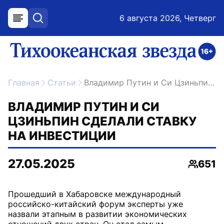
6 августа 2026, Четверг
меню
поиск
возрастное ограничение 16+
ссылка на главную
Главная
Статьи
Владимир Путин и Си Цзиньпин сделали ставку на инвестиции
ВЛАДИМИР ПУТИН И СИ
ЦЗИНЬПИН СДЕЛАЛИ СТАВКУ
НА ИНВЕСТИЦИИ
27.05.2025
651
Просмо
Прошедший в Хабаровске международный
российско-китайский форум эксперты уже
назвали этапным в развитии экономических