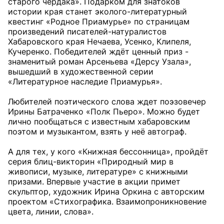
старого чердака». Подарком для знатоков
истории края станет эколого-литературный
квестинг «Родное Приамурье» по страницам
произведений писателей-натуралистов
Хабаровского края Нечаева, Усенко, Клипеля,
Кучеренко. Победителей ждёт ценный приз -
знаменитый роман Арсеньева «Дерсу Узала»,
вышедший в художественной серии
«Литературное наследие Приамурья».
Любителей поэтического слова ждет поэзовечер
Ирины Батраченко «Полк Пьеро». Можно будет
лично пообщаться с известным хабаровским
поэтом и музыкантом, взять у неё автограф.
А для тех, у кого «Книжная бессонница», пройдёт
серия блиц-викторин «Природный мир в
живописи, музыке, литературе» с книжными
призами. Впервые участие в акции примет
скульптор, художник Ирина Оркина с авторским
проектом «Стихографика. Взаимопроникновение
цвета, линии, слова».