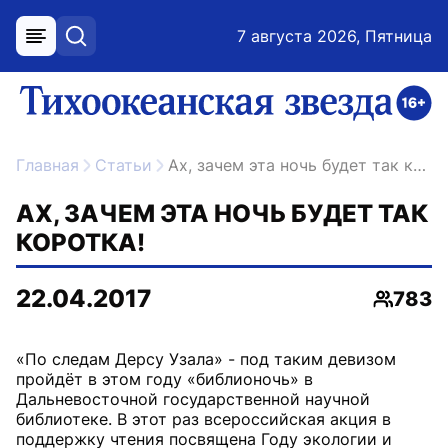
7 августа 2026, Пятница
меню
поиск
возрастное ограничение 16+
ссылка на главную
Главная
Статьи
Ах, зачем эта ночь будет так коротка!
АХ, ЗАЧЕМ ЭТА НОЧЬ БУДЕТ ТАК
КОРОТКА!
22.04.2017
783
Просмо
«По следам Дерсу Узала» - под таким девизом
пройдёт в этом году «библионочь» в
Дальневосточной государственной научной
библиотеке. В этот раз всероссийская акция в
поддержку чтения посвящена Году экологии и