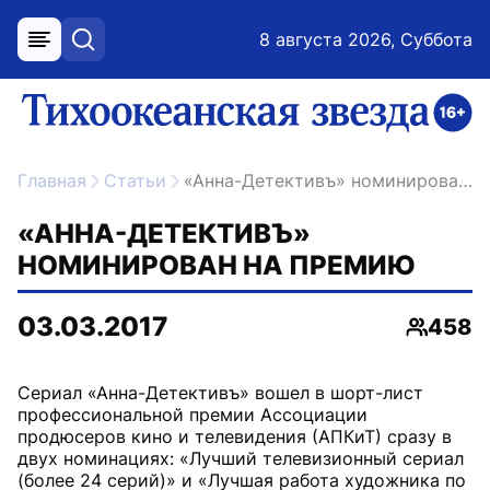
8 августа 2026, Суббота
меню
поиск
возрастное ограничение 16+
ссылка на главную
Главная
Статьи
«Анна-Детективъ» номинирован на премию
«АННА-ДЕТЕКТИВЪ»
НОМИНИРОВАН НА ПРЕМИЮ
03.03.2017
458
Просмо
Сериал «Анна-Детективъ» вошел в шорт-лист
профессиональной премии Ассоциации
продюсеров кино и телевидения (АПКиТ) сразу в
двух номинациях: «Лучший телевизионный сериал
(более 24 серий)» и «Лучшая работа художника по