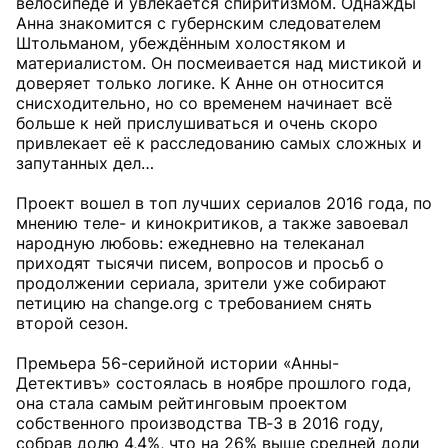
велосипеде и увлекается спиритизмом. Однажды
Анна знакомится с губернским следователем
Штольманом, убеждённым холостяком и
материалистом. Он посмеивается над мистикой и
доверяет только логике. К Анне он относится
снисходительно, но со временем начинает всё
больше к ней прислушиваться и очень скоро
привлекает её к расследованию самых сложных и
запутанных дел…
Проект вошел в топ лучших сериалов 2016 года, по
мнению теле- и кинокритиков, а также завоевал
народную любовь: ежедневно на телеканал
приходят тысячи писем, вопросов и просьб о
продолжении сериала, зрители уже собирают
петицию на change.org с требованием снять
второй сезон.
Премьера 56-серийной истории «Анны-
Детективъ» состоялась в ноябре прошлого года,
она стала самым рейтинговым проектом
собственного производства ТВ‑3 в 2016 году,
собрав долю 4,4%, что на 26% выше средней доли