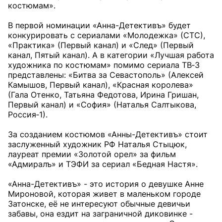
костюмам».
В первой номинации «Анна-Детективъ» будет
конкурировать с сериалами «Молодежка» (СТС),
«Практика» (Первый канал) и «След» (Первый
канал, Пятый канал). А в категории «Лучшая работа
художника по костюмам» помимо сериала ТВ‑3
представлены: «Битва за Севастополь» (Алексей
Камышов, Первый канал), «Красная королева»
(Гала Отенко, Татьяна Федотова, Ирина Гришан,
Первый канал) и «София» (Наталья Салтыкова,
Россия‑1).
За созданием костюмов «Анны-Детективъ» стоит
заслуженный художник РФ Наталья Стыцюк,
лауреат премии «Золотой орел» за фильм
«Адмиралъ» и ТЭФИ за сериал «Бедная Настя».
«Анна-Детективъ» - это история о девушке Анне
Мироновой, которая живет в маленьком городе
Затонске, её не интересуют обычные девичьи
забавы, она ездит на заграничной диковинке -