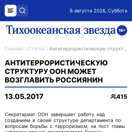
8 августа 2026, Суббота
меню
поиск
возрастное ограничение 16+
ссылка на главную
Главная
Статьи
Антитеррористическую структуру ООН может возглавить россиянин
АНТИТЕРРОРИСТИЧЕСКУЮ
СТРУКТУРУ ООН МОЖЕТ
ВОЗГЛАВИТЬ РОССИЯНИН
13.05.2017
415
Просмо
Секретариат ООН завершает работу над
созданием в своей структуре департамента по
вопросам борьбы с терроризмом, на пост главы