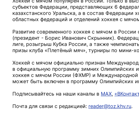
Хоккей с мячом популярен в России. Только в вы
субъектов Федерации, представляющих 6 федерал
казахстанского Уральска, а в состав Федерации х
областных федераций и отделений хоккея с мячом
Развитие современного хоккея с мячом в России
(президент - Борис Иванович Скрынник). Федера
лиге, розыгрыш Кубка России, а также чемпионат
призы клуба «Плетёный мяч», турниры по мини-хо
Хоккей с мячом официально признан Международн
в официальную программу зимних Олимпийских иг
хоккея с мячом России (ФХМР) и Международной ф
может быть включен в программу Олимпийских иг
Подписывайтесь на наши каналы в
MAX
,
«ВКонтак
Почта для связи с редакцией:
reader@toz.khv.ru
.