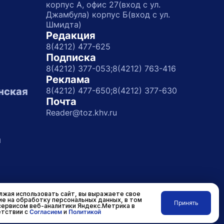
корпус А, офис 27(вход с ул.
Джамбула) корпус Б(вход с ул.
Шмидта)
Редакция
8(4212) 477-625
Подписка
8(4212) 377-053;
8(4212) 763-416
Реклама
нская
8(4212) 477-650;
8(4212) 377-630
Почта
Reader@toz.khv.ru
а
жая использовать сайт, вы выражаете свое
ие на обработку персональных данных, в том
Принять
сервисом веб-аналитики Яндекс.Метрика в
Разработано в
RASA
тствии с
Согласием
и
Политикой