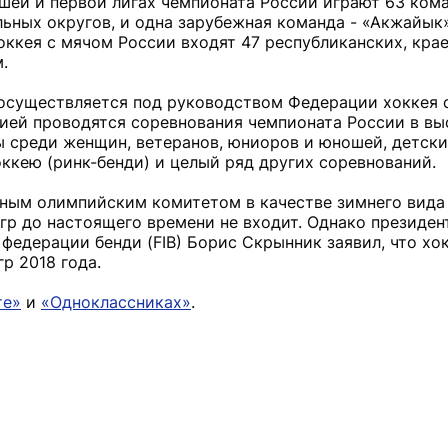
сшей и первой лигах чемпионата России играют 63 ком
ьных округов, и одна зарубежная команда - «Акжайык
оккея с мячом России входят 47 республиканских, кра
.
 осуществляется под руководством Федерации хоккея 
цией проводятся соревнования чемпионата России в вы
ы среди женщин, ветеранов, юниоров и юношей, детск
ккею (ринк-бенди) и целый ряд других соревнований.
ым олимпийским комитетом в качестве зимнего вида 
р до настоящего времени не входит. Однако президе
едерации бенди (FIB) Борис Скрынник заявил, что хо
р 2018 года.
те»
и
«Одноклассниках»
.