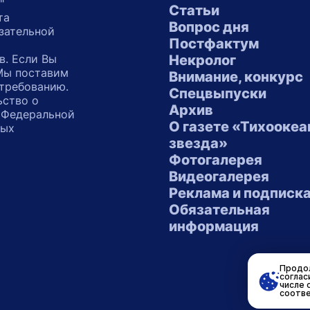
"
Статьи
та
Вопрос дня
зательной
Постфактум
в. Если Вы
Некролог
 Мы поставим
Внимание, конкурс
 требованию.
Спецвыпуски
ьство о
Архив
 Федеральной
О газете «Тихоокеа
ных
звезда»
"
Фотогалерея
Видеогалерея
Реклама и подписк
Обязательная
информация
Продол
соглас
числе 
соотве