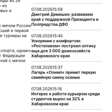
анды из 26
» из
07.08.2026
15:58
евых и
Дмитрий Демешин: развиваем
край с поддержкой Президента и
Полпредства ДФО
с мячом России
сшей и первой
ие турниры на
07.08.2026
15:45
Ускорение с комфортом:
«Ростелеком» построил оптику
спорта, однако
еще для 3 000 домохозяйств
нт Федерации
Хабаровского края
ккей с мячом
07.08.2026
15:37
Лагерь «Олимп» примет первую
семейную смену осенью
07.08.2026
15:16
Интерес к работе курьером среди
студентов вырос на 32% в
Хабаровском крае