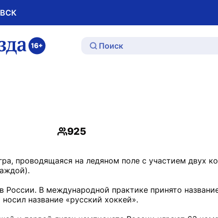
ОВСК
ю
925
Просмотры
гра, проводящаяся на ледяном поле с участием двух к
каждой).
в России. В международной практике принято название
м носил название «русский хоккей».