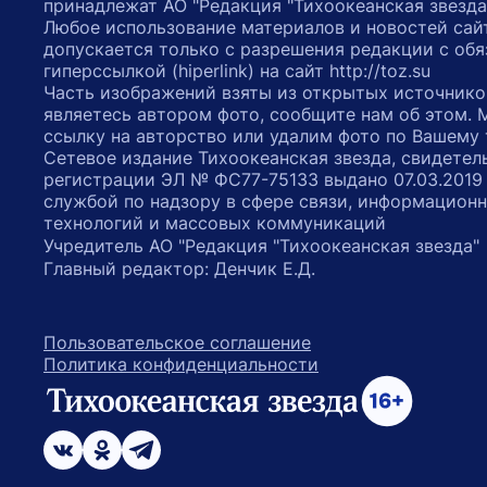
принадлежат АО "Редакция "Тихоокеанская звезда
Любое использование материалов и новостей сай
допускается только с разрешения редакции с обя
гиперссылкой (hiperlink) на сайт http://toz.su
Часть изображений взяты из открытых источнико
являетесь автором фото, сообщите нам об этом.
ссылку на авторство или удалим фото по Вашему
Сетевое издание Тихоокеанская звезда, свидетел
регистрации ЭЛ № ФС77-75133 выдано 07.03.2019
службой по надзору в сфере связи, информацион
технологий и массовых коммуникаций
Учредитель АО "Редакция "Тихоокеанская звезда
Главный редактор: Денчик Е.Д.
Пользовательское соглашение
Политика конфиденциальности
возрастное ограничение 16+
ссылка на главную
ссылка на страницу в Вконтакте
ссылка на страницу в Одноклассниках
ссылка на канал в Телеграмм