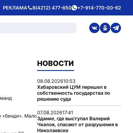
РЕКЛАМА
8(4212) 477-650
+7-914-770-00-62
Телефон
whatsApp
ссылка на стран
ссылка на 
ссылка
НОВОСТИ
08.08.2026
10:53
Хабаровский ЦУМ перешел в
собственность государства по
оманд
решению суда
07.08.2026
17:41
 «бенди». Мало
Здание, где выступал Валерий
Чкалов, спасают от разрушения в
Николаевске