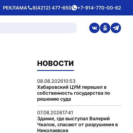
РЕКЛАМА
8(4212) 477-650
+7-914-770-00-62
Телефон
whatsApp
ссылка на стран
ссылка на 
ссылка
НОВОСТИ
08.08.2026
10:53
Хабаровский ЦУМ перешел в
собственность государства по
решению суда
07.08.2026
17:41
Здание, где выступал Валерий
Чкалов, спасают от разрушения в
Николаевске