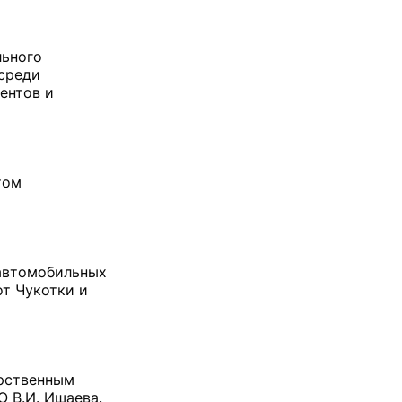
льного
 среди
ентов и
том
 автомобильных
т Чукотки и
арственным
 В.И. Ишаева.