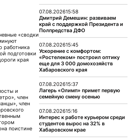
07.08.2026
15:58
Дмитрий Демешин: развиваем
край с поддержкой Президента и
Полпредства ДФО
дневные «сводки
минуют
07.08.2026
15:45
о работника
Ускорение с комфортом:
ой подготовки
«Ростелеком» построил оптику
дороги края
еще для 3 000 домохозяйств
Хабаровского края
07.08.2026
15:37
Лагерь «Олимп» примет первую
посты и
семейную смену осенью
етро», член
анцы», член
аровского
07.08.2026
15:16
ственным
Интерес к работе курьером среди
ктором
студентов вырос на 32% в
она поистине
Хабаровском крае