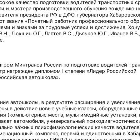
ысокое качество подготовки водителей транспортных с
ели и мастера производственного обучения вождению 
вителя президента РФ в ДФО, губернатора Хабаровског
ют звания «Почетный работник профессионального обр
ями и знаками за трудовые успехи и достижения. Хочу
Н., Люкшин О.Г., Лаптев В.С., Дьячков Ю.Г., Иванов В.Б.
е.
нтром Минтранса России по подготовке водителей тра
ентр награжден дипломом I степени «Лидер Российской
российская автошкола».
ния автошколы, в результате расширения и увеличения
ны в действие новые учебные классы, оборудованные 
ия (компьютерные места, мультимедийные установки,
акет автомобиля, универсальный психодиагностическ
льно важных психофизиологических качеств водителя).
менационный комплекс, первый и единственный в Хаба
ционных экзаменов ГИБДД у кандидатов в водители.