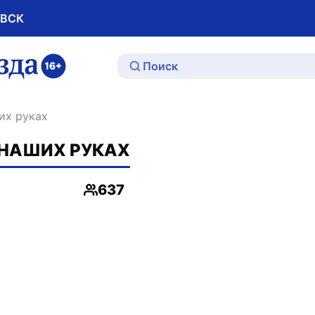
ОВСК
ю
ших руках
 НАШИХ РУКАХ
637
Просмотры