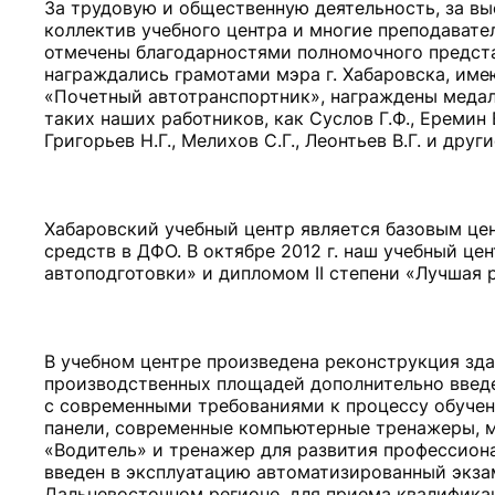
За трудовую и общественную деятельность, за в
коллектив учебного центра и многие преподават
отмечены благодарностями полномочного предста
награждались грамотами мэра г. Хабаровска, име
«Почетный автотранспортник», награждены медал
таких наших работников, как Суслов Г.Ф., Еремин В.
Григорьев Н.Г., Мелихов С.Г., Леонтьев В.Г. и други
Хабаровский учебный центр является базовым це
средств в ДФО. В октябре 2012 г. наш учебный ц
автоподготовки» и дипломом II степени «Лучшая 
В учебном центре произведена реконструкция зда
производственных площадей дополнительно введе
с современными требованиями к процессу обучен
панели, современные компьютерные тренажеры, м
«Водитель» и тренажер для развития профессиона
введен в эксплуатацию автоматизированный экза
Дальневосточном регионе, для приема квалифика