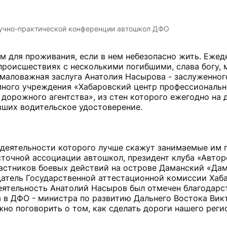
аучно-практической конференции автошкол ДФО
м для проживания, если в нем небезопасно жить. Еже
роисшествиях с несколькими погибшими, слава богу, 
емаловажная заслуга Анатолия Насырова - заслуженног
много учреждения «Хабаровский центр профессиональн
орожного агентства», из стен которого ежегодно на 
вших водительское удостоверение.
о деятельности которого лучше скажут занимаемые им 
точной ассоциации автошкол, президент клуба «Автор
астников боевых действий на острове Даманский «Дам
датель Государственной аттестационной комиссии Хаб
деятельность Анатолий Насыров был отмечен благодар
 в ДФО - министра по развитию Дальнего Востока Ви
но поговорить о том, как сделать дороги нашего реги