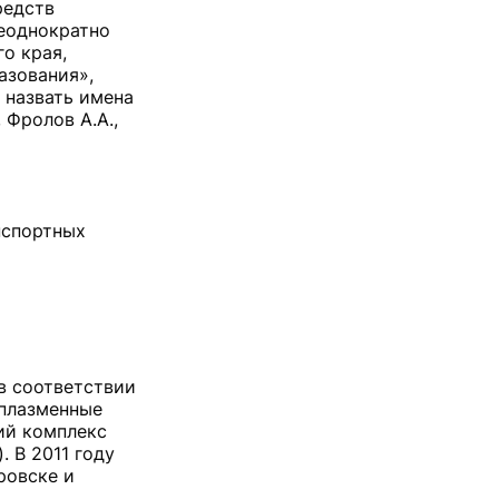
редств
неоднократно
о края,
азования»,
 назвать имена
, Фролов А.А.,
нспортных
в соответствии
 плазменные
ий комплекс
 В 2011 году
ровске и