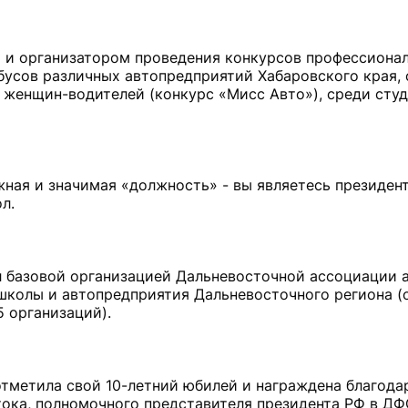
м и организатором проведения конкурсов профессиона
бусов различных автопредприятий Хабаровского края,
 женщин-водителей (конкурс «Мисс Авто»), среди студ
ажная и значимая «должность» - вы являетесь президен
л.
ал базовой организацией Дальневосточной ассоциации
школы и автопредприятия Дальневосточного региона (о
5 организаций).
отметила свой 10-летний юбилей и награждена благод
ока, полномочного представителя президента РФ в ДФО