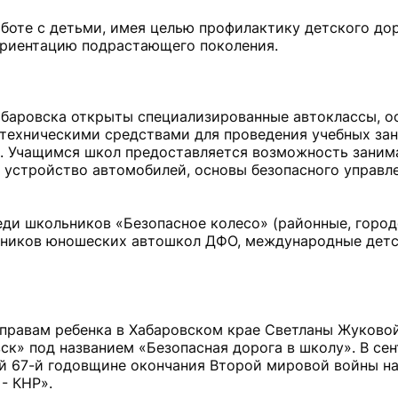
аботе с детьми, имея целью профилактику детского до
ориентацию подрастающего поколения.
абаровска открыты специализированные автоклассы, 
техническими средствами для проведения учебных зан
. Учащимся школ предоставляется возможность заним
т устройство автомобилей, основы безопасного управл
ди школьников «Безопасное колесо» (районные, городс
анников юношеских автошкол ДФО, международные дет
по правам ребенка в Хабаровском крае Светланы Жуково
ск» под названием «Безопасная дорога в школу». В се
й 67-й годовщине окончания Второй мировой войны н
- КНР».