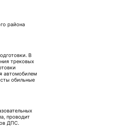
ого района
одготовки. В
ения трековых
отовки
ия автомобилем
асты обильные
азовательных
а, проводит
ов ДПС.