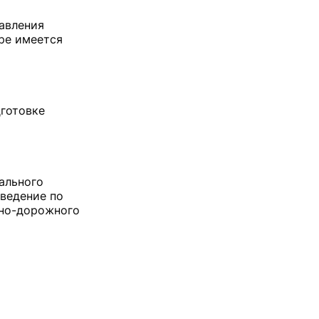
равления
тре имеется
дготовке
ального
аведение по
тно-дорожного