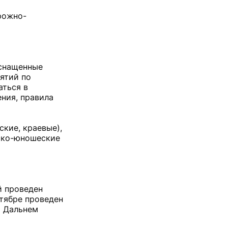
рожно-
оснащенные
ятий по
аться в
ения, правила
кие, краевые),
ско-юношеские
й проведен
нтябре проведен
а Дальнем