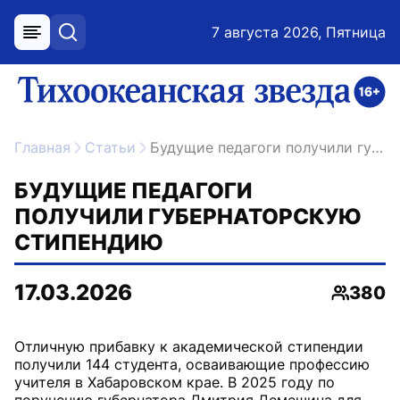
7 августа 2026, Пятница
меню
поиск
возрастное ограничение 16+
ссылка на главную
Главная
Статьи
Будущие педагоги получили губернаторскую стипендию
БУДУЩИЕ ПЕДАГОГИ
ПОЛУЧИЛИ ГУБЕРНАТОРСКУЮ
СТИПЕНДИЮ
17.03.2026
380
Просмо
Отличную прибавку к академической стипендии
получили 144 студента, осваивающие профессию
учителя в Хабаровском крае. В 2025 году по