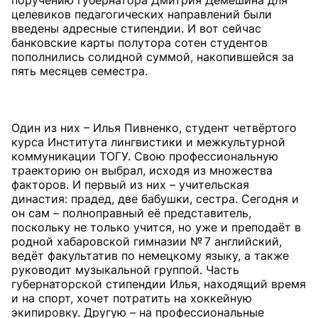
поручению губернатора Дмитрия Демешина для
целевиков педагогических направлений были
введены адресные стипендии. И вот сейчас
банковские карты полутора сотен студентов
пополнились солидной суммой, накопившейся за
пять месяцев семестра.
Один из них – Илья Пивненко, студент четвёртого
курса Института лингвистики и межкультурной
коммуникации ТОГУ. Свою профессиональную
траекторию он выбрал, исходя из множества
факторов. И первый из них – учительская
династия: прадед, две бабушки, сестра. Сегодня и
он сам – полноправный её представитель,
поскольку не только учится, но уже и преподаёт в
родной хабаровской гимназии № 7 английский,
ведёт факультатив по немецкому языку, а также
руководит музыкальной группой. Часть
губернаторской стипендии Илья, находящий время
и на спорт, хочет потратить на хоккейную
экипировку. Другую – на профессиональные