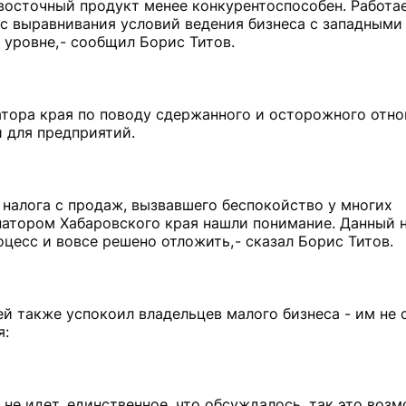
евосточный продукт менее конкурентоспособен. Работа
ос выравнивания условий ведения бизнеса с западными
уровне, - сообщил Борис Титов.
атора края по поводу сдержанного и осторожного отн
 для предприятий.
налога с продаж, вызвавшего беспокойство у многих
натором Хабаровского края нашли понимание. Данный н
оцесс и вовсе решено отложить, - сказал Борис Титов.
й также успокоил владельцев малого бизнеса - им не 
я:
 не идет, единственное, что обсуждалось, так это воз