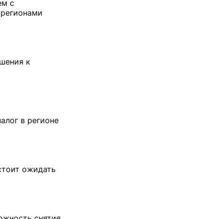
ем с
 регионами
ошения к
алог в регионе
стоит ожидать
можность снятия