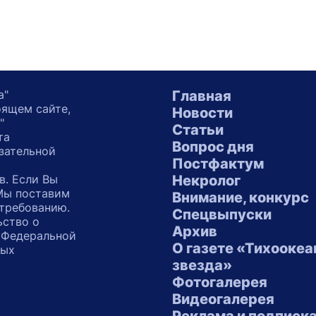
а"
Главная
оящем сайте,
Новости
"
Статьи
та
Вопрос дня
зательной
Постфактум
в. Если Вы
Некролог
 Мы поставим
Внимание, конкурс
 требованию.
Спецвыпуски
ьство о
Архив
 Федеральной
О газете «Тихоокеа
ных
звезда»
"
Фотогалерея
Видеогалерея