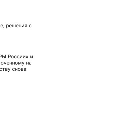
е, решения с
РЫ России» и
моченному на
ству снова