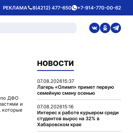
РЕКЛАМА
8(4212) 477-650
+7-914-770-00-62
Телефон
whatsApp
ссылка на стран
ссылка на 
ссылка
НОВОСТИ
07.08.2026
15:37
Лагерь «Олимп» примет первую
семейную смену осенью
 по ДФО
ластями и
07.08.2026
15:16
, которые
Интерес к работе курьером среди
студентов вырос на 32% в
Хабаровском крае