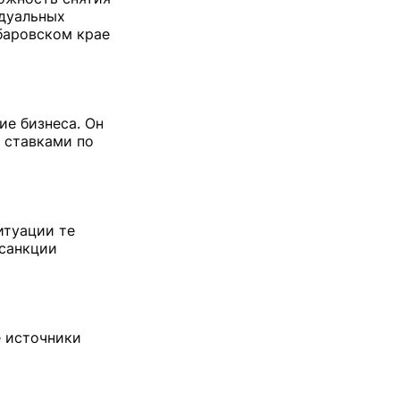
идуальных
баровском крае
ие бизнеса. Он
 ставками по
итуации те
 санкции
е источники