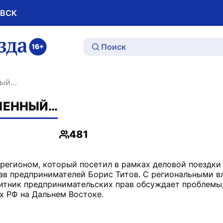
ОВСК
ю
ный…
ОЧЕННЫЙ…
481
Просмотры
регионом, который посетил в рамках деловой поездки
ав предпринимателей Борис Титов. С региональными в
итник предпринимательских прав обсуждает проблемы
х РФ на Дальнем Востоке.