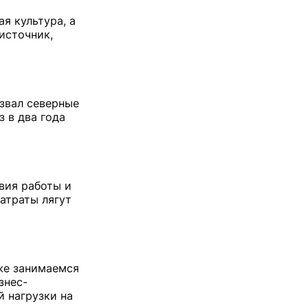
ая культура, а
источник,
азвал северные
 в два года
вия работы и
затраты лягут
уже занимаемся
знес-
й нагрузки на