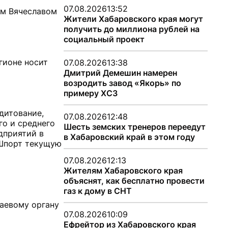
07.08.2026
13:52
ом Вячеславом
Жители Хабаровского края могут
получить до миллиона рублей на
социальный проект
гионе носит
07.08.2026
13:38
Дмитрий Демешин намерен
возродить завод «Якорь» по
примеру ХСЗ
дитование,
07.08.2026
12:48
го и среднего
Шесть земских тренеров переедут
дприятий в
в Хабаровский край в этом году
 Шпорт текущую
07.08.2026
12:13
Жителям Хабаровского края
объяснят, как бесплатно провести
газ к дому в СНТ
раевому органу
07.08.2026
10:09
Ефрейтор из Хабаровского края