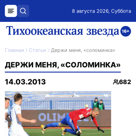
8 августа 2026, Суббота
меню
поиск
возрастное ограничение 16+
ссылка на главную
Главная
Статьи
Держи меня, «соломинка»
ДЕРЖИ МЕНЯ, «СОЛОМИНКА»
14.03.2013
682
Просмо