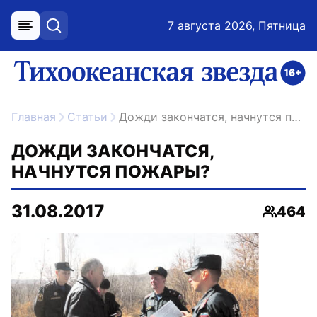
7 августа 2026, Пятница
меню
поиск
возрастное ограничение 16+
ссылка на главную
Главная
Статьи
Дожди закончатся, начнутся пожары?
ДОЖДИ ЗАКОНЧАТСЯ,
НАЧНУТСЯ ПОЖАРЫ?
31.08.2017
464
Просмо