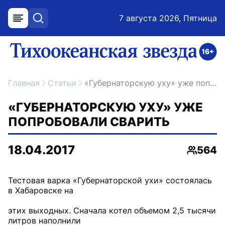
7 августа 2026, Пятница
меню
поиск
возрастное ограничение 16+
ссылка на главную
Главная
Статьи
«Губернаторскую уху» уже попробовали сварить
«ГУБЕРНАТОРСКУЮ УХУ» УЖЕ
ПОПРОБОВАЛИ СВАРИТЬ
18.04.2017
564
Просмо
Тестовая варка «Губернаторской ухи» состоялась
в Хабаровске на
этих выходных. Сначала котел объемом 2,5 тысячи
литров наполнили