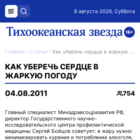
8 августа 2026, Суббота
меню
поиск
возрастное ограничение 16+
ссылка на главную
Главная
Статьи
Как уберечь сердце в жаркую погоду
КАК УБЕРЕЧЬ СЕРДЦЕ В
ЖАРКУЮ ПОГОДУ
04.08.2011
754
Просмо
Главный специалист Минздравсоцразвития РФ,
директор Государственного научно-
исследовательского центра профилактической
медицины Сергей Бойцов советует: в жару нужно
минимизировать курение и потребление алкоголя,