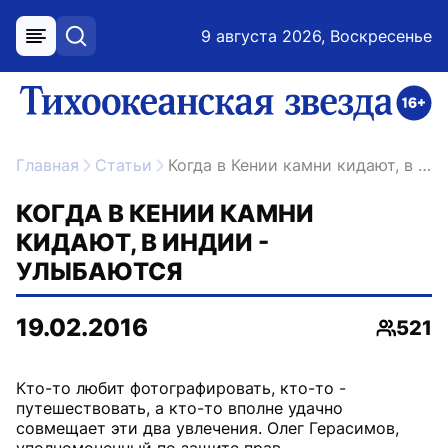
9 августа 2026, Воскресенье
меню
поиск
возрастное ограничение 16+
ссылка на главную
Главная
Статьи
Когда в Кении камни кидают, в Индии - улыбаются
КОГДА В КЕНИИ КАМНИ
КИДАЮТ, В ИНДИИ -
УЛЫБАЮТСЯ
19.02.2016
521
Просмо
Кто-то любит фотографировать, кто-то -
путешествовать, а кто-то вполне удачно
совмещает эти два увлечения. Олег Герасимов,