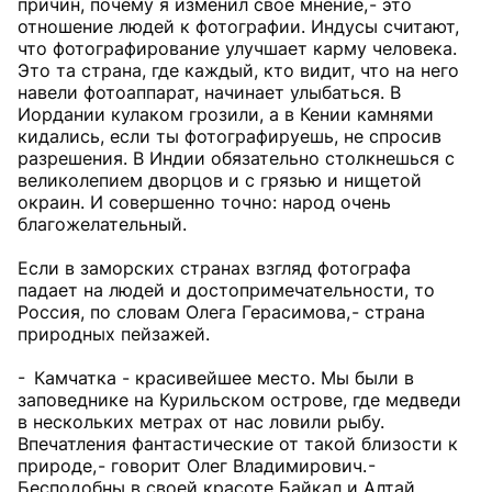
причин, почему я изменил свое мнение, - это
отношение людей к фотографии. Индусы считают,
что фотографирование улучшает карму человека.
Это та страна, где каждый, кто видит, что на него
навели фотоаппарат, начинает улыбаться. В
Иордании кулаком грозили, а в Кении камнями
кидались, если ты фотографируешь, не спросив
разрешения. В Индии обязательно столкнешься с
великолепием дворцов и с грязью и нищетой
окраин. И совершенно точно: народ очень
благожелательный.
Если в заморских странах взгляд фотографа
падает на людей и достопримечательности, то
Россия, по словам Олега Герасимова, - страна
природных пейзажей.
- Камчатка - красивейшее место. Мы были в
заповеднике на Курильском острове, где медведи
в нескольких метрах от нас ловили рыбу.
Впечатления фантастические от такой близости к
природе, - говорит Олег Владимирович. -
Бесподобны в своей красоте Байкал и Алтай,