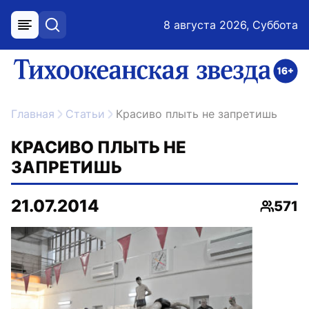
8 августа 2026, Суббота
меню
поиск
возрастное ограничение 16+
ссылка на главную
Главная
Статьи
Красиво плыть не запретишь
КРАСИВО ПЛЫТЬ НЕ
ЗАПРЕТИШЬ
21.07.2014
571
Просм