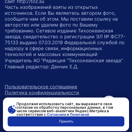
сайт http://toz.su
Часть изображений взяты из открытых
источников. Если Вы являетесь автором фото,
сообщите нам об этом. Мы поставим ссылку на
авторство или удалим фото по Вашему
требованию. Сетевое издание Тихоокеанская
звезда, свидетельство о регистрации ЭЛ № ФС77-
75133 выдано 07.03.2019 Федеральной службой по
надзору в сфере связи, информационных
технологий и массовых коммуникаций
Учредитель АО "Редакция "Тихоокеанская звезда"
Главный редактор: Денчик Е.Д.
Пользовательское соглашение
Политика конфиденциальности
Продолжая использовать сайт, вы выражаете свое
возрастное ограничение 16+
ссылка на главную
согласие на обработку персональных данных, в том
числе сервисом веб-аналитики Яндекс.Метрика в
соответствии с
Согласием
и
Политикой
ссылка на страницу в Вконтакте
ссылка на страницу в Одно
ссылка на канал в Тел
Принять
Разработано в
RASA