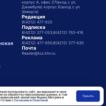
корпус А, офис 27(вход с ул.
Джамбула) корпус Б(вход с ул.
Шмидта)
Редакция
8(4212) 477-625
Подписка
8(4212) 377-053;
8(4212) 763-416
Реклама
нская
8(4212) 477-650;
8(4212) 377-630
Почта
Reader@toz.khv.ru
а
жая использовать сайт, вы выражаете свое
ие на обработку персональных данных, в том
Принять
сервисом веб-аналитики Яндекс.Метрика в
Разработано в
RASA
тствии с
Согласием
и
Политикой