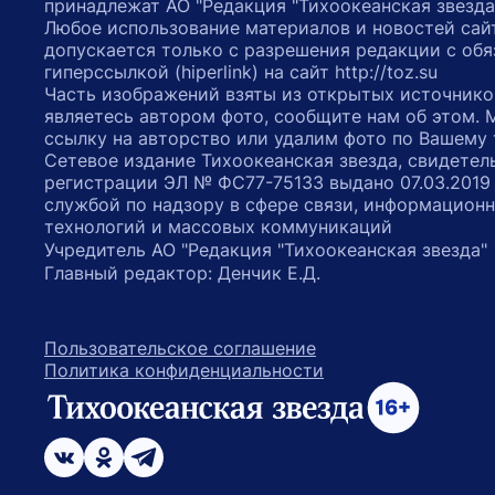
принадлежат АО "Редакция "Тихоокеанская звезда
Любое использование материалов и новостей сай
допускается только с разрешения редакции с обя
гиперссылкой (hiperlink) на сайт http://toz.su
Часть изображений взяты из открытых источнико
являетесь автором фото, сообщите нам об этом.
ссылку на авторство или удалим фото по Вашему
Сетевое издание Тихоокеанская звезда, свидетел
регистрации ЭЛ № ФС77-75133 выдано 07.03.2019
службой по надзору в сфере связи, информацион
технологий и массовых коммуникаций
Учредитель АО "Редакция "Тихоокеанская звезда
Главный редактор: Денчик Е.Д.
Пользовательское соглашение
Политика конфиденциальности
возрастное ограничение 16+
ссылка на главную
ссылка на страницу в Вконтакте
ссылка на страницу в Одноклассниках
ссылка на канал в Телеграмм