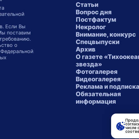
"
Статьи
та
Вопрос дня
зательной
Постфактум
в. Если Вы
Некролог
 Мы поставим
Внимание, конкурс
 требованию.
Спецвыпуски
ьство о
Архив
 Федеральной
О газете «Тихоокеа
ных
звезда»
"
Фотогалерея
Видеогалерея
Реклама и подписк
Обязательная
информация
Продол
соглас
числе 
соотве