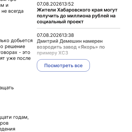
07.08.2026
13:52
ым и
Жители Хабаровского края могут
 не всегда
получить до миллиона рублей на
социальный проект
07.08.2026
13:38
олько добьется
Дмитрий Демешин намерен
это решение
возродить завод «Якорь» по
оворах - это
примеру ХСЗ
ят уже после
Посмотреть все
ращать
дцати годам,
еров
едения