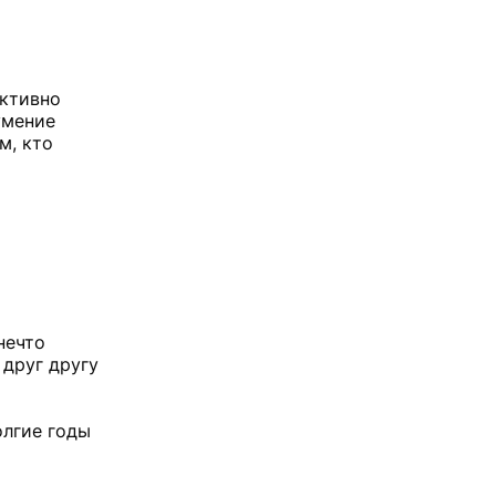
ективно
умение
м, кто
нечто
 друг другу
олгие годы