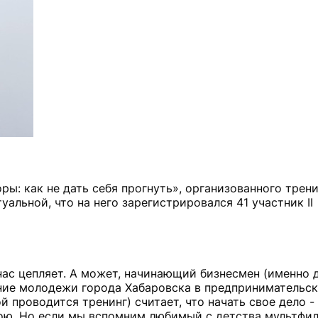
ры: как не дать себя прогнуть», организованного трен
альной, что на него зарегистрировался 41 участник II
нас цепляет. А может, начинающий бизнесмен (именно 
ние молодежи города Хабаровска в предпринимательс
й проводится тренинг) считает, что начать свое дело -
ою. Но если мы вспомним любимый с детства мультфи