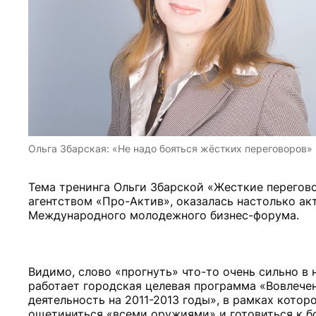
Ольга Збарская: «Не надо бояться жёстких переговоров»
Тема тренинга Ольги Збарской «Жесткие перегово
агентством «Про-Актив», оказалась настолько акту
Международного молодежного бизнес-форума.
Видимо, слово «прогнуть» что-то очень сильно в 
работает городская целевая программа «Вовлече
деятельность на 2011-2013 годы», в рамках которо
ощетиниться «всеми оружиями» и готовиться к б