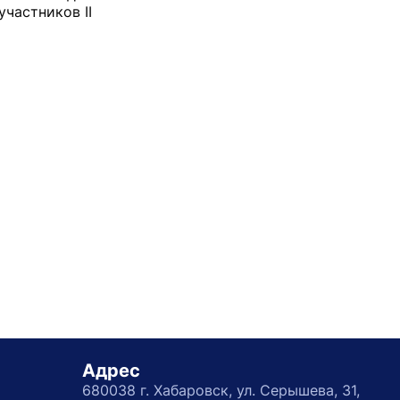
частников II
Адрес
680038 г. Хабаровск, ул. Серышева, 31,