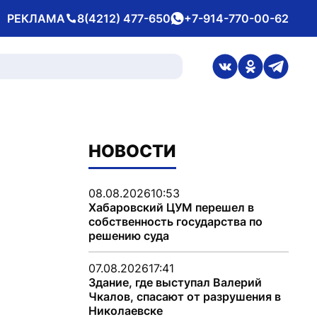
РЕКЛАМА
8(4212) 477-650
+7-914-770-00-62
Телефон
whatsApp
ссылка на стран
ссылка на 
ссылка
НОВОСТИ
08.08.2026
10:53
Хабаровский ЦУМ перешел в
собственность государства по
решению суда
07.08.2026
17:41
Здание, где выступал Валерий
Чкалов, спасают от разрушения в
Николаевске