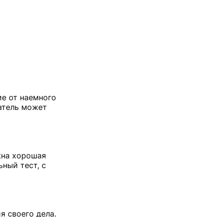
ие от наемного
атель может
жна хорошая
ьный тест, с
я своего дела.