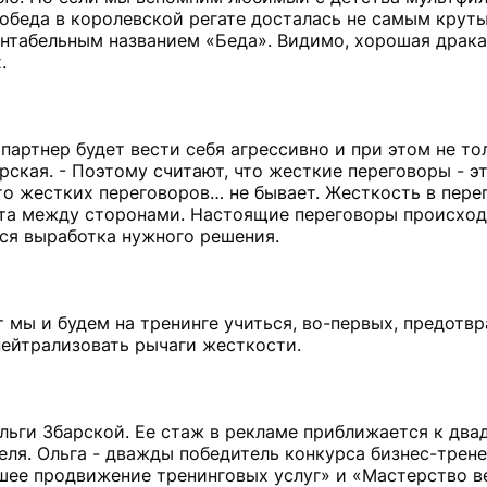
победа в королевской регате досталась не самым крут
нтабельным названием «Беда». Видимо, хорошая драка
.
 партнер будет вести себя агрессивно и при этом не т
барская. - Поэтому считают, что жесткие переговоры - 
то жестких переговоров… не бывает. Жесткость в перег
кта между сторонами. Настоящие переговоры происход
ется выработка нужного решения.
т мы и будем на тренинге учиться, во-первых, предотв
нейтрализовать рычаги жесткости.
льги Збарской. Ее стаж в рекламе приближается к два
еля. Ольга - дважды победитель конкурса бизнес-трен
шее продвижение тренинговых услуг» и «Мастерство в