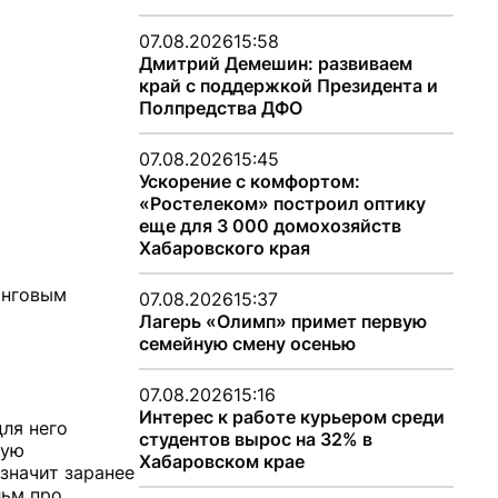
07.08.2026
15:58
Дмитрий Демешин: развиваем
край с поддержкой Президента и
Полпредства ДФО
07.08.2026
15:45
Ускорение с комфортом:
«Ростелеком» построил оптику
еще для 3 000 домохозяйств
Хабаровского края
инговым
07.08.2026
15:37
Лагерь «Олимп» примет первую
семейную смену осенью
07.08.2026
15:16
Интерес к работе курьером среди
для него
студентов вырос на 32% в
кую
Хабаровском крае
 значит заранее
льм про