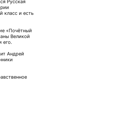
тся Русская
ории
й класс и есть
ние «Почётный
раны Великой
 его.
рит Андрей
енники
равственное