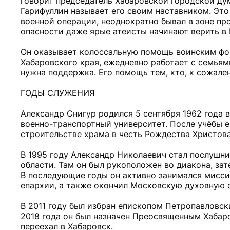
говорит председатель Хабаровской городской дум
Гарифуллин называет его своим наставником. Это
военной операции, неоднократно бывал в зоне пр
опасности даже ярые атеисты начинают верить в 
Он оказывает колоссальную помощь воинским фо
Хабаровского края, ежедневно работает с семьям
нужна поддержка. Его помощь тем, кто, к сожален
ГОДЫ СЛУЖЕНИЯ
Александр Снигур родился 5 сентября 1962 года 
военно-транспортный университет. После учёбы ег
строительстве храма в честь Рождества Христова
В 1995 году Александр Николаевич стал послуш
области. Там он был рукоположен во диакона, за
В последующие годы он активно занимался мисс
епархии, а также окончил Московскую духовную
В 2011 году был избран епископом Петропавловски
2018 года он был назначен Преосвященным Хабар
переехал в Хабаровск.