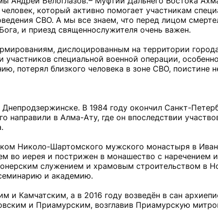
ы Андрей Белоглазов. – Муфтий Дальнего Востока Ахм
 человек, который активно помогает участникам спец
оведения СВО. А мы все знаем, что перед лицом смерт
Бога, и приезд священнослужителя очень важен.
рмированиям, дислоцированным на территории города
и участников специальной военной операции, особенно
ию, потерял близкого человека в зоне СВО, поистине 
в Днепродзержинске. В 1984 году окончил Санкт-Петер
о направили в Алма-Ату, где он впоследствии участво
.
ником Николо-Шартомского мужского монастыря в Ива
тем во иерея и пострижен в монашество с наречением 
ионерским служением и храмовым строительством в Н
 семинарию и академию.
м и Камчатским, а в 2016 году возведён в сан архиепи
овским и Приамурским, возглавив Приамурскую митро