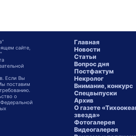
а"
Главная
оящем сайте,
Новости
"
Статьи
та
Вопрос дня
зательной
Постфактум
в. Если Вы
Некролог
 Мы поставим
Внимание, конкурс
 требованию.
Спецвыпуски
ьство о
Архив
 Федеральной
О газете «Тихоокеа
ных
звезда»
"
Фотогалерея
Видеогалерея