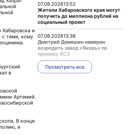
ад Хазрат
07.08.2026
13:52
иальной
Жители Хабаровского края могут
ельной
получить до миллиона рублей на
социальный проект
 Хабаровска и
07.08.2026
13:38
 с теми, кому
Дмитрий Демешин намерен
неоценима.
возродить завод «Якорь» по
примеру ХСЗ
бургский
Посмотреть все
вал в
новской
имени Артемий.
овосибирской
скопа. В конце
полию, и