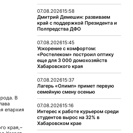
07.08.2026
15:58
Дмитрий Демешин: развиваем
край с поддержкой Президента и
Полпредства ДФО
07.08.2026
15:45
Ускорение с комфортом:
«Ростелеком» построил оптику
еще для 3 000 домохозяйств
Хабаровского края
07.08.2026
15:37
Лагерь «Олимп» примет первую
семейную смену осенью
рода. В
лава
07.08.2026
15:16
я епархия
Интерес к работе курьером среди
студентов вырос на 32% в
Хабаровском крае
о края, –