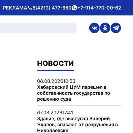
РЕКЛАМА
8(4212) 477-650
+7-914-770-00-62
Телефон
whatsApp
ссылка на стран
ссылка на 
ссылка
НОВОСТИ
08.08.2026
10:53
Хабаровский ЦУМ перешел в
собственность государства по
решению суда
07.08.2026
17:41
Здание, где выступал Валерий
Чкалов, спасают от разрушения в
Николаевске