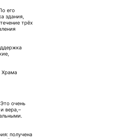
По его
а здания,
 течение трёх
вления
оддержка
кие,
а Храма
 Это очень
 вера, –
ральными.
ия: получена