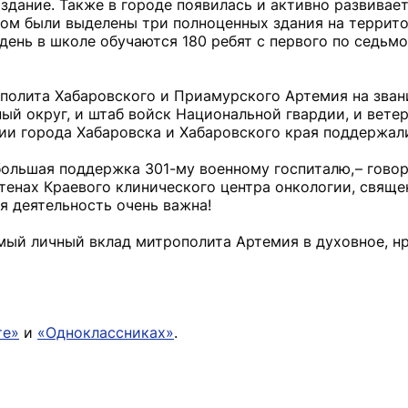
здание. Также в городе появилась и активно развивае
ом были выделены три полноценных здания на террит
ень в школе обучаются 180 ребят с первого по седьмо
полита Хабаровского и Приамурского Артемия на зва
ый округ, и штаб войск Национальной гвардии, и вете
ии города Хабаровска и Хабаровского края поддержали
ольшая поддержка 301-му военному госпиталю, – гово
стенах Краевого клинического центра онкологии, свящ
я деятельность очень важна!
ый личный вклад митрополита Артемия в духовное, н
те»
и
«Одноклассниках»
.