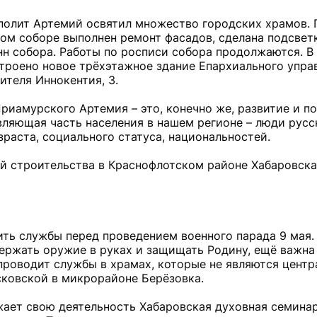
полит Артемий освятил множество городских храмов. 
м соборе выполнен ремонт фасадов, сделана подсветк
нн собора. Работы по росписи собора продолжаются. В
строено новое трёхэтажное здание Епархиального упра
ителя Иннокентия, 3.
риамурского Артемия – это, конечно же, развитие и п
авляющая часть населения в нашем регионе – люди русс
зраста, социального статуса, национальностей.
й строительства в Краснофлотском районе Хабаровск
ть службы перед проведением военного парада 9 мая.
ержать оружие в руках и защищать Родину, ещё важна и
 проводит службы в храмах, которые не являются цент
ковской в микрорайоне Берёзовка.
ет свою деятельность Хабаровская духовная семинар