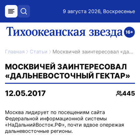
9 августа 2026, Воскресенье
меню
поиск
возрастное ограничение 16+
ссылка на главную
Главная
Статьи
Москвичей заинтересовал «дальневосточный гектар»
МОСКВИЧЕЙ ЗАИНТЕРЕСОВАЛ
«ДАЛЬНЕВОСТОЧНЫЙ ГЕКТАР»
12.05.2017
445
Просмо
Москва лидирует по посещениям сайта
Федеральной информационной системы
«НаДальнийВосток.РФ», почти вдвое опережая
дальневосточные регионы.