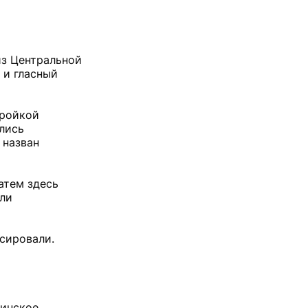
из Центральной
 и гласный
тройкой
лись
 назван
атем здесь
или
ссировали.
цинское