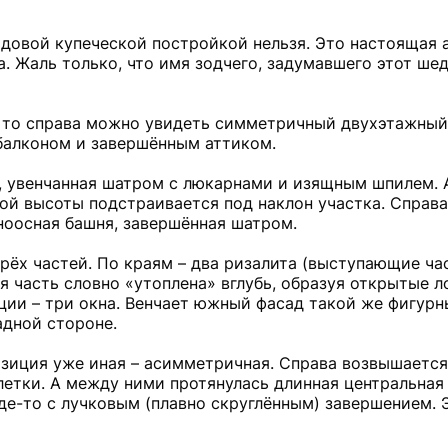
рядовой купеческой постройкой нельзя. Это настоящая 
. Жаль только, что имя зодчего, задумавшего этот ше
а, то справа можно увидеть симметричный двухэтажный
алконом и завершённым аттиком.
я, увенчанная шатром с люкарнами и изящным шпилем.
ой высоты подстраивается под наклон участка. Справа
ноосная башня, завершённая шатром.
ёх частей. По краям – два ризалита (выступающие час
 часть словно «утоплена» вглубь, образуя открытые 
кции – три окна. Венчает южный фасад такой же фигурн
адной стороне.
озиция уже иная – асимметричная. Справа возвышается
летки. А между ними протянулась длинная центральная 
где-то с лучковым (плавно скруглённым) завершением. 