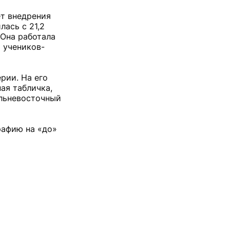
ёт внедрения
ась с 21,2
 Она работала
1 учеников-
рии. На его
ая табличка,
дальневосточный
рафию на «до»