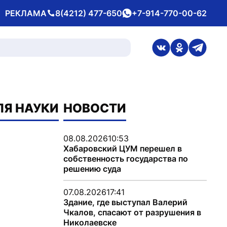
РЕКЛАМА
8(4212) 477-650
+7-914-770-00-62
Телефон
whatsApp
ссылка на стран
ссылка на 
ссылка
ЛЯ НАУКИ
НОВОСТИ
08.08.2026
10:53
Хабаровский ЦУМ перешел в
собственность государства по
решению суда
07.08.2026
17:41
Здание, где выступал Валерий
Чкалов, спасают от разрушения в
Николаевске