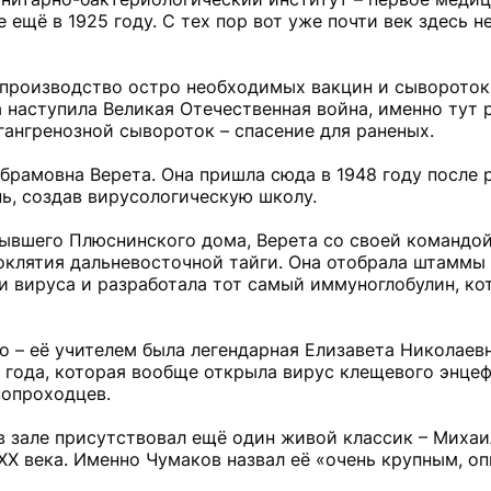
 ещё в 1925 году. С тех пор вот уже почти век здесь н
 производство остро необходимых вакцин и сывороток
а наступила Великая Отечественная война, именно тут 
ангренозной сывороток – спасение для раненых.
Абрамовна Верета. Она пришла сюда в 1948 году после
нь, создав вирусологическую школу.
бывшего Плюснинского дома, Верета со своей командо
оклятия дальневосточной тайги. Она отобрала штаммы 
и вируса и разработала тот самый иммуноглобулин, ко
о – её учителем была легендарная Елизавета Николаев
года, которая вообще открыла вирус клещевого энцефа
вопроходцев.
в зале присутствовал ещё один живой классик – Миха
 XX века. Именно Чумаков назвал её «очень крупным, о