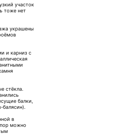
узкий участок
ь тоже нет
тажа украшены
роёмов
и и карниз с
таллическая
ранитными
камня
е стёкла.
анились
есущие балки,
-балясин).
нной в
 пор можно
тым