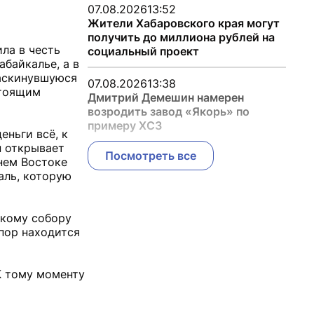
07.08.2026
13:52
Жители Хабаровского края могут
получить до миллиона рублей на
ила в честь
социальный проект
абайкалье, а в
раскинувшуюся
07.08.2026
13:38
стоящим
Дмитрий Демешин намерен
возродить завод «Якорь» по
примеру ХСЗ
ньги всё, к
н открывает
Посмотреть все
нем Востоке
аль, которую
скому собору
 пор находится
К тому моменту