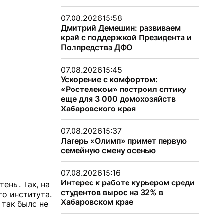
07.08.2026
15:58
Дмитрий Демешин: развиваем
край с поддержкой Президента и
Полпредства ДФО
07.08.2026
15:45
Ускорение с комфортом:
«Ростелеком» построил оптику
еще для 3 000 домохозяйств
Хабаровского края
07.08.2026
15:37
Лагерь «Олимп» примет первую
семейную смену осенью
07.08.2026
15:16
Интерес к работе курьером среди
ены. Так, на
студентов вырос на 32% в
го института.
Хабаровском крае
 так было не