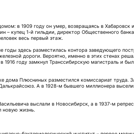
мом: в 1909 году он умер, возвращаясь в Хабаровск 
ин – купец 1-й гильдии, директор Общественного банка
человек весь первый этаж.
ые годы здесь разместилась контора заведующего пос
елезной дороги. Вероятно, именно в этих стенах реша
в 1916 году замкнул Транссибирскую магистраль и был
аже дома Плюсниных разместился комиссариат труда. З
 Далькрайсоюз. А в 1928-м бывшего миллионера высел
Васильевича выслали в Новосибирск, а в 1937-м репре
л новую жизнь.
анитарно-бактериологический институт – первое меди