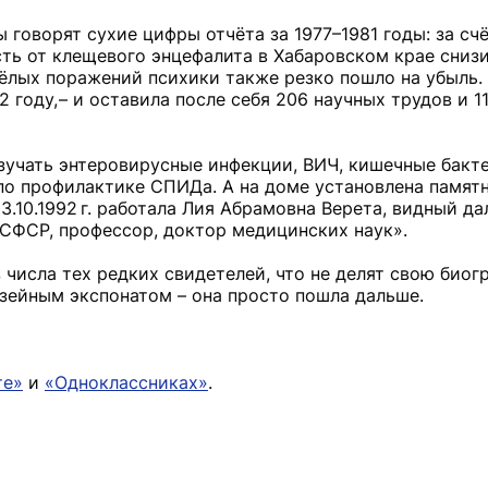
ы говорят сухие цифры отчёта за 1977–1981 годы: за сч
ь от клещевого энцефалита в Хабаровском крае снизил
жёлых поражений психики также резко пошло на убыль.
2 году, – и оставила после себя 206 научных трудов и 1
учать энтеровирусные инфекции, ВИЧ, кишечные бакте
по профилактике СПИДа. А на доме установлена памятн
о 23.10.1992 г. работала Лия Абрамовна Верета, видный 
РСФСР, профессор, доктор медицинских наук».
з числа тех редких свидетелей, что не делят свою биог
узейным экспонатом – она просто пошла дальше.
те»
и
«Одноклассниках»
.