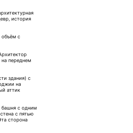
архитектурная
девр, история
 объём с
 Архитектор
 на переднем
ти здания) с
лоджии на
ый аттик
 башня с одним
стена с пятью
Эта сторона