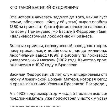
КТО ТАКОЙ ВАСИЛИЙ ФЁДОРОВИЧ?
Эта история началась задолго до того, как на пус
семьи, обосновавшейся у её устья) вырос особняк
1880-м принял от брата фантастическое наследст
по всему Приамурью. Но Василий Фёдорович был н
«дальневосточным локомотивом» бизнеса.
Золотые прииски, винокуренный завод, скотопром
чему прикасался, и довёл состояние до миллиона.
лесопильный завод (1899) и фабрику по производ
универсальный магазин (1902 год). Качество пр
он получил в 1907 году в Брюсселе.
Василий Фёдорович 26 лет служил церковным ста
икону Албазинской Божьей Матери, которая сегод
в храме-памятнике Успения Пресвятой Богородиц
А в 1902 году император Николай II возвёл всю 
предприниматель уже присмотрел участок у устья