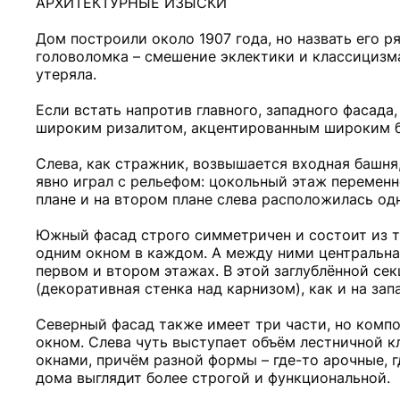
АРХИТЕКТУРНЫЕ ИЗЫСКИ
Дом построили около 1907 года, но назвать его 
головоломка – смешение эклектики и классицизма
утеряла.
Если встать напротив главного, западного фасад
широким ризалитом, акцентированным широким б
Слева, как стражник, возвышается входная башн
явно играл с рельефом: цокольный этаж переменн
плане и на втором плане слева расположилась од
Южный фасад строго симметричен и состоит из тр
одним окном в каждом. А между ними центральная
первом и втором этажах. В этой заглублённой се
(декоративная стенка над карнизом), как и на зап
Северный фасад также имеет три части, но комп
окном. Слева чуть выступает объём лестничной к
окнами, причём разной формы – где-то арочные, 
дома выглядит более строгой и функциональной.