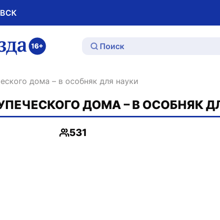
ОВСК
ю
ческого дома – в особняк для науки
ПЕЧЕСКОГО ДОМА – В ОСОБНЯК Д
531
Просмотры