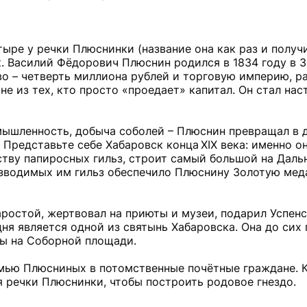
тыре у речки Плюснинки (название она как раз и получ
. Василий Фёдорович Плюснин родился в 1834 году в З
во – четверть миллиона рублей и торговую империю, 
е из тех, кто просто «проедает» капитал. Он стал на
ышленность, добыча соболей – Плюснин превращал в де
 Представьте себе Хабаровск конца XIX века: именно о
ству папиросных гильз, строит самый большой на Даль
оизводимых им гильз обеспечило Плюснину Золотую мед
ростой, жертвовал на приюты и музеи, подарил Успен
ня является одной из святынь Хабаровска. Она до сих
ы на Соборной площади.
семью Плюсниных в потомственные почётные граждане. 
 речки Плюснинки, чтобы построить родовое гнездо.