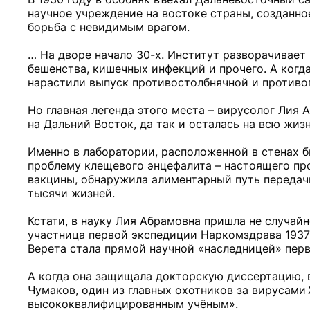
научное учреждение на востоке страны, созданное
борьба с невидимым врагом.
… На дворе начало 30-х. Институт разворачивает
бешенства, кишечных инфекций и прочего. А когд
нарастили выпуск противостолбнячной и противог
Но главная легенда этого места – вирусолог Лия 
на Дальний Восток, да так и осталась на всю жиз
Именно в лаборатории, расположенной в стенах 
проблему клещевого энцефалита – настоящего пр
вакцины, обнаружила алиментарный путь передач
тысячи жизней.
Кстати, в науку Лия Абрамовна пришла не случайн
участница первой экспедиции Наркомздрава 1937 
Верета стала прямой научной «наследницей» пер
А когда она защищала докторскую диссертацию, 
Чумаков, один из главных охотников за вирусами
высококвалифицированным учёным».