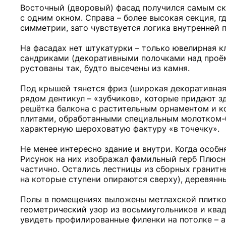
Восточный (дворовый) фасад получился самым скр
с одним окном. Справа – более высокая секция, 
симметрии, зато чувствуется логика внутренней 
На фасадах нет штукатурки – только ювелирная к
сандриками (декоративными полочками над проё
рустованы так, будто высечены из камня.
Под крышей тянется фриз (широкая декоративная
рядом дентикул – «зубчиков», которые придают з
решётка балкона с растительным орнаментом и к
плитами, обработанными специальным молотком-б
характерную шероховатую фактуру «в точечку».
Не менее интересно здание и внутри. Когда особн
Рисунок на них изображал фамильный герб Плюсн
частично. Остались лестницы из сборных гранитн
на которые ступени опираются сверху), деревянн
Полы в помещениях выложены метлахской плиткой
геометрический узор из восьмиугольников и квад
увидеть профилированные филенки на потолке – 