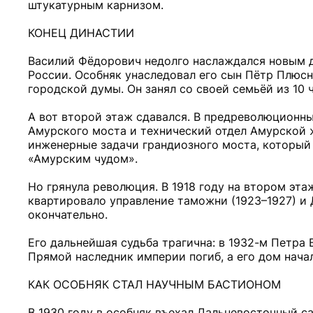
штукатурным карнизом.
КОНЕЦ ДИНАСТИИ
Василий Фёдорович недолго наслаждался новым до
России. Особняк унаследовал его сын Пётр Плюсн
городской думы. Он занял со своей семьёй из 10 
А вот второй этаж сдавался. В предреволюционн
Амурского моста и технический отдел Амурской ж
инженерные задачи грандиозного моста, который 
«Амурским чудом».
Но грянула революция. В 1918 году на втором эт
квартировало управление таможни (1923–1927) и
окончательно.
Его дальнейшая судьба трагична: в 1932-м Петра 
Прямой наследник империи погиб, а его дом нача
КАК ОСОБНЯК СТАЛ НАУЧНЫМ БАСТИОНОМ
В 1930 году в особняк въехал Дальневосточный с