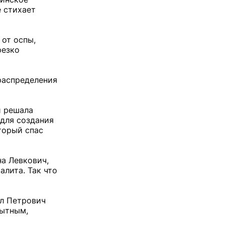
е стихает
 от оспы,
резко
 распределения
й решала
для создания
торый спас
на Левкович,
лита. Так что
ил Петрович
пытным,