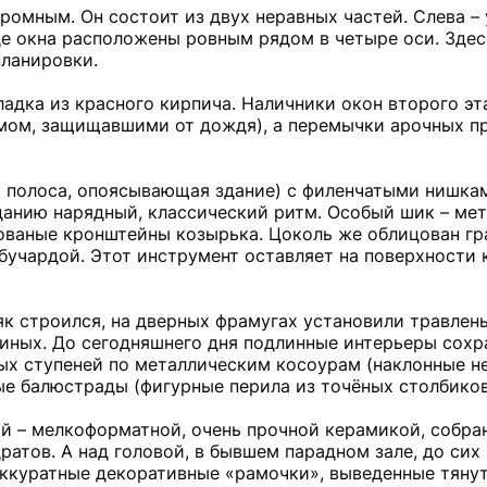
омным. Он состоит из двух неравных частей. Слева – 
где окна расположены ровным рядом в четыре оси. Здес
планировки.
ладка из красного кирпича. Наличники окон второго э
мом, защищавшими от дождя), а перемычки арочных п
 полоса, опоясывающая здание) с филенчатыми нишкам
данию нарядный, классический ритм. Особый шик – ме
ованые кронштейны козырька. Цоколь же облицован г
учардой. Этот инструмент оставляет на поверхности 
як строился, на дверных фрамугах установили травлены
иных. До сегодняшнего дня подлинные интерьеры сохр
ых ступеней по металлическим косоурам (наклонные н
ые балюстрады (фигурные перила из точёных столбиков
 – мелкоформатной, очень прочной керамикой, собра
ратов. А над головой, в бывшем парадном зале, до сих
аккуратные декоративные «рамочки», выведенные тяну