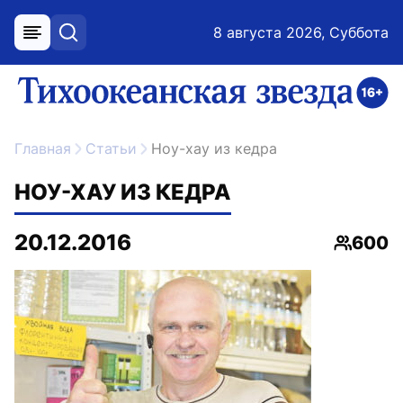
8 августа 2026, Суббота
меню
поиск
возрастное ограничение 16+
ссылка на главную
Главная
Статьи
Ноу-хау из кедра
НОУ-ХАУ ИЗ КЕДРА
20.12.2016
600
Просмо