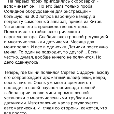
- На первых порах пригодились скороварки, -
вспоминает он. - Но это была только проба.
Солидное оборудование для экстракции -
большую, на 300 литров варочную камеру, а
попросту самогонный аппарат, привез из Китая.
Установил его в производственном цехе.
Подключил к стойке электрического
парогенератора. Снабдил электронной регуляцией
и многочисленными датчиками. Месяца два
монтировал. И все в одиночку. Датчики постоянно
менял. То один не подходит, то другой… Если
честно, думал, вообще ничего не получится. Но
дело сдвинулось!
Теперь, где бы ни появился Сергей Сидорук, всюду
его сопровождает ароматный шлейф елки, кедра,
сосны, пихты. Очень уж много времени он
проводит в своей научно-производственной
лаборатории, возле мини-промышленной
установки с многочисленными трубками и
датчиками. Изготовление масла регулируется
автоматически. И, глядя со стороны, кажется, что
все просто.