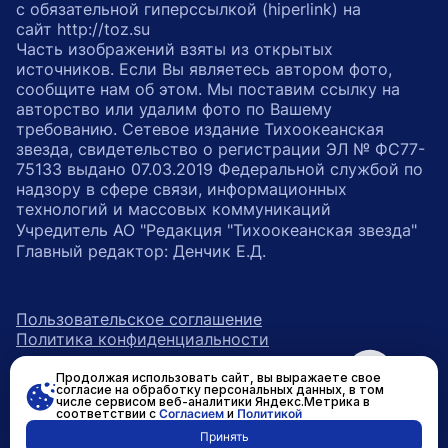
с обязательной гиперссылкой (hiperlink) на
сайт http://toz.su
Часть изображений взяты из открытых
источников. Если Вы являетесь автором фото,
сообщите нам об этом. Мы поставим ссылку на
авторство или удалим фото по Вашему
требованию. Сетевое издание Тихоокеанская
звезда, свидетельство о регистрации ЭЛ № ФС77-
75133 выдано 07.03.2019 Федеральной службой по
надзору в сфере связи, информационных
технологий и массовых коммуникаций
Учредитель АО "Редакция "Тихоокеанская звезда"
Главный редактор: Денчик Е.Д.
Пользовательское соглашение
Политика конфиденциальности
Продолжая использовать сайт, вы выражаете свое
возрастное ограничение 16+
ссылка на главную
согласие на обработку персональных данных, в том
числе сервисом веб-аналитики Яндекс.Метрика в
соответствии с
Согласием
и
Политикой
ссылка на страницу в Вконтакте
ссылка на страницу в Одно
ссылка на канал в Тел
Принять
Разработано в
RASA