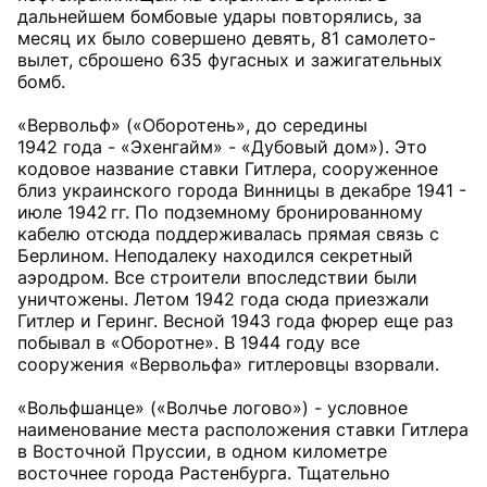
дальнейшем бомбовые удары повторялись, за
месяц их было совершено девять, 81 самолето-
вылет, сброшено 635 фугасных и зажигательных
бомб.
«Вервольф» («Оборотень», до середины
1942 года - «Эхенгайм» - «Дубовый дом»). Это
кодовое название ставки Гитлера, сооруженное
близ украинского города Винницы в декабре 1941 -
июле 1942 гг. По подземному бронированному
кабелю отсюда поддерживалась прямая связь с
Берлином. Неподалеку находился секретный
аэродром. Все строители впоследствии были
уничтожены. Летом 1942 года сюда приезжали
Гитлер и Геринг. Весной 1943 года фюрер еще раз
побывал в «Оборотне». В 1944 году все
сооружения «Вервольфа» гитлеровцы взорвали.
«Вольфшанце» («Волчье логово») - условное
наименование места расположения ставки Гитлера
в Восточной Пруссии, в одном километре
восточнее города Растенбурга. Тщательно