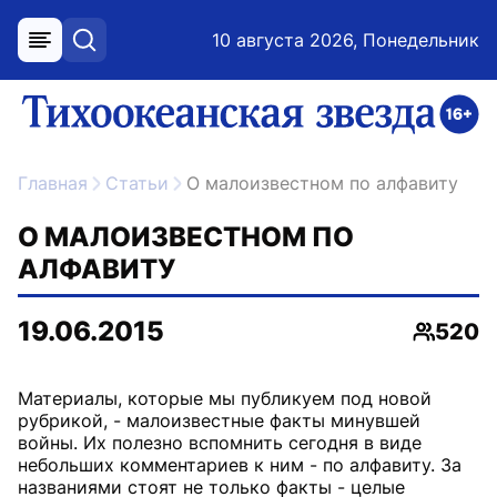
10 августа 2026, Понедельник
меню
поиск
возрастное ограничение 16+
ссылка на главную
Главная
Статьи
О малоизвестном по алфавиту
О МАЛОИЗВЕСТНОМ ПО
АЛФАВИТУ
19.06.2015
520
Просмо
Материалы, которые мы публикуем под новой
рубрикой, - малоизвестные факты минувшей
войны. Их полезно вспомнить сегодня в виде
небольших комментариев к ним - по алфавиту. За
названиями стоят не только факты - целые