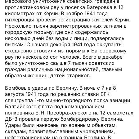
массового уничтожения советских граждан в
противотанковом рву у поселка Багеровка в 12
километрах от Керчи. В ноябре 1941 года
гитлеровцы провели регистрацию жителей Керчи.
Несколько тысяч зарегистрированных загнали в
городскую тюрьму, где они содержались
несколько дней без воды и пищи, подвергались
пыткам. С начала декабря 1941 года оккупанты
ежедневно отвозили из тюрьмы к Багеровскому
рву по несколько сот человек. Всего в декабре
было уничтожено свыше 7 тысяч советских
граждан различных национальностей, главным
образом женщин, детей стариков.
Бомбовые удары по Берлину. В ночь с 7 на 8
августа 1941 года по решению ставки ВГК
спецгруппа 1-го минно-торпедного полка авиации
Балтийского флота под командованием
полковника Е. Н. Преображенского на 12 самолетах
ДБ-3 провела первую бомбардировку Берлина.
Удары были нанесены по военным объектам,
складам, правительственным учреждениям,
нефтехранилищам на окраинах Берлина. В