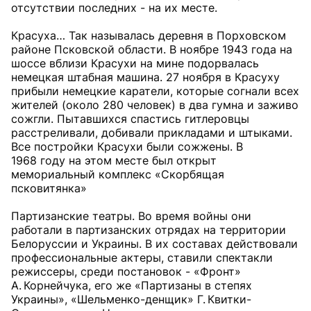
отсутствии последних - на их месте.
Красуха… Так называлась деревня в Порховском
районе Псковской области. В ноябре 1943 года на
шоссе вблизи Красухи на мине подорвалась
немецкая штабная машина. 27 ноября в Красуху
прибыли немецкие каратели, которые согнали всех
жителей (около 280 человек) в два гумна и заживо
сожгли. Пытавшихся спастись гитлеровцы
расстреливали, добивали прикладами и штыками.
Все постройки Красухи были сожжены. В
1968 году на этом месте был открыт
мемориальный комплекс «Скорбящая
псковитянка»
Партизанские театры. Во время войны они
работали в партизанских отрядах на территории
Белоруссии и Украины. В их составах действовали
профессиональные актеры, ставили спектакли
режиссеры, среди постановок - «Фронт»
А. Корнейчука, его же «Партизаны в степях
Украины», «Шельменко-денщик» Г. Квитки-