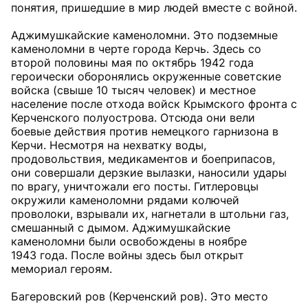
понятия, пришедшие в мир людей вместе с войной.
Аджимушкайские каменоломни. Это подземные
каменоломни в черте города Керчь. Здесь со
второй половины мая по октябрь 1942 года
героически оборонялись окруженные советские
войска (свыше 10 тысяч человек) и местное
население после отхода войск Крымского фронта с
Керченского полуострова. Отсюда они вели
боевые действия против немецкого гарнизона в
Керчи. Несмотря на нехватку воды,
продовольствия, медикаментов и боеприпасов,
они совершали дерзкие вылазки, наносили удары
по врагу, уничтожали его посты. Гитлеровцы
окружили каменоломни рядами колючей
проволоки, взрывали их, нагнетали в штольни газ,
смешанный с дымом. Аджимушкайские
каменоломни были освобождены в ноябре
1943 года. После войны здесь был открыт
мемориал героям.
Багеровский ров (Керченский ров). Это место