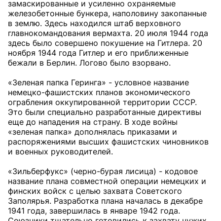
замаскированные и усиленно охраняемые
железобетонные бункера, наполовину закопанные
в землю. Здесь находился штаб верховного
главнокомандования вермахта. 20 июля 1944 года
здесь было совершено покушение на Гитлера. 20
ноября 1944 года Гитлер и его приближенные
бежали в Берлин. Логово было взорвано.
«Зеленая папка Геринга» - условное название
немецко-фашистских планов экономического
ограбления оккупированной территории СССР.
Это были специально разработанные директивы
еще до нападения на страну. В ходе войны
«зеленая папка» дополнялась приказами и
распоряжениями высших фашистских чиновников
и военных руководителей.
«Зильберфукс» (черно-бурая лисица) - кодовое
название плана совместной операции немецких и
финских войск с целью захвата Советского
Заполярья. Разработка плана началась в декабре
1941 года, завершилась в январе 1942 года.
Союзники тщательно готовились к захвату чужих