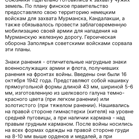
земель. По плану финское правительство
предоставляло свою территорию немецким
войскам для захвата Мурманска, Кандалакши, а
также обязывалось провести заблаговременную
мобилизацию своей армии для нападения на
Мурманскую железную дорогу. Героическая
оборона Заполярья советскими войсками сорвала
эти планы.
Знаки ранения - отличительные нагрудные знаки
военнослужащих армии и флота, получивших
ранения на фронтах войны. Введены они были 16
октября 1942 года. Представляют собой нашивку
прямоугольной формы длиной 43 мм, шириной 5-6
мм, изготовленную из шелкового галуна темно-
красного цвета (при легком ранении) или
золотистого (при тяжелом ранении). Нашивались
на правой стороне гимнастерки (кителя) на уровне
средней пуговицы, а при наличии кармана - над
правым грудным карманом. После войны носились
на всех формах одежды на правой стороне груди
на 8-10 мм выше орденов и медалей, а при