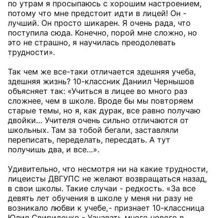
по утрам я просыпаюсь с хорошим настроением,
потому что мне предстоит идти в лицей! Он -
лучший. Он просто шикарен. Я очень рада, что
поступила сюда. Конечно, порой мне сложно, но
это не страшно, я научилась преодолевать
трудности».
Так чем же все-таки отличается здешняя учеба,
здешняя жизнь? 10-классник Даниил Чернышов
объясняет так: «Учиться в лицее во много раз
сложнее, чем в школе. Вроде бы мы повторяем
старые темы, но я, как дурак, все равно получаю
двойки… Учителя очень сильно отличаются от
школьных. Там за тобой бегали, заставляли
переписать, переделать, пересдать. А тут
получишь два, и все…».
Удивительно, что несмотря ни на какие трудности,
лицеисты ДВГУПС не желают возвращаться назад,
в свои школы. Такие случаи - редкость. «За все
девять лет обучения в школе у меня ни разу не
возникало любви к учебе, - признает 10-классница
Юлия Свириденко. - Узнавать много нового в