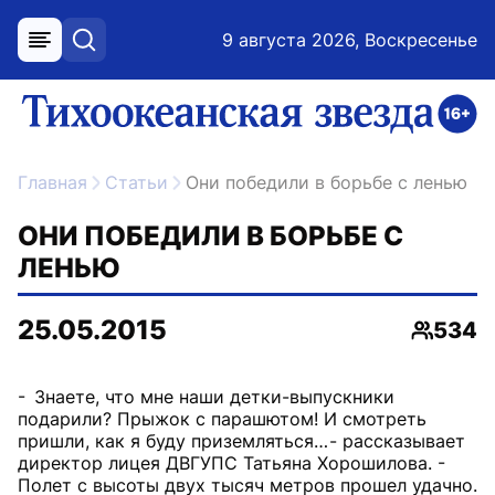
9 августа 2026, Воскресенье
меню
поиск
возрастное ограничение 16+
ссылка на главную
Главная
Статьи
Они победили в борьбе с ленью
ОНИ ПОБЕДИЛИ В БОРЬБЕ С
ЛЕНЬЮ
25.05.2015
534
Просмо
- Знаете, что мне наши детки-выпускники
подарили? Прыжок с парашютом! И смотреть
пришли, как я буду приземляться… - рассказывает
директор лицея ДВГУПС Татьяна Хорошилова. -
Полет с высоты двух тысяч метров прошел удачно.