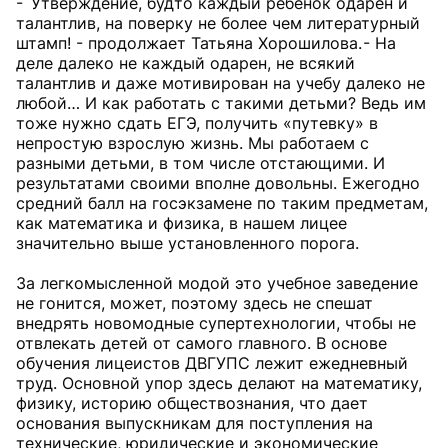
- Утверждение, будто каждый ребенок одарен и
талантлив, на поверку не более чем литературный
штамп! - продолжает Татьяна Хорошилова. - На
деле далеко не каждый одарен, не всякий
талантлив и даже мотивирован на учебу далеко не
любой… И как работать с такими детьми? Ведь им
тоже нужно сдать ЕГЭ, получить «путевку» в
непростую взрослую жизнь. Мы работаем с
разными детьми, в том числе отстающими. И
результатами своими вполне довольны. Ежегодно
средний балл на госэкзамене по таким предметам,
как математика и физика, в нашем лицее
значительно выше установленного порога.
За легкомысленной модой это учебное заведение
не гонится, может, поэтому здесь не спешат
внедрять новомодные супертехнологии, чтобы не
отвлекать детей от самого главного. В основе
обучения лицеистов ДВГУПС лежит ежедневный
труд. Основной упор здесь делают на математику,
физику, историю обществознания, что дает
основания выпускникам для поступления на
технические, юридические и экономические