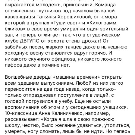
выражается молодежь, прикольный. Команда
отъявленных шутников под началом бывалой
кавээнщицы Татьяны Хорошиловой, от юмора
которой в группах «Туши свет» и «Килограмм
ёжиков» в свое время умирал ни один зрительный
зал, и теперь отжигает так, что в студенческом
клубе ДВГУПС от хохота стены дрожат! От
забойных песен, жарких танцев даже в нынешнюю
холодную весну становится вдруг горячо. И
никакого скучного официоза, никакого ложного
пафоса даже в помине нет.
Волшебные дверцы «машины времени» открыты
всем здешним выпускникам. Любой из них легко
переносится на два года назад, когда только-
только отпраздновал поступление в лицей, с
головой погрузился в учебу. Еще не остыли
воспоминания об этом и у сегодняшних учащихся.
10-классница Анна Калиниченко, например,
рассказывает: «Когда я шла в свою прежнюю
школу, честно, было желание удавиться, утопиться,
умереть, ногу сломать, лишь бы не идти. Но теперь