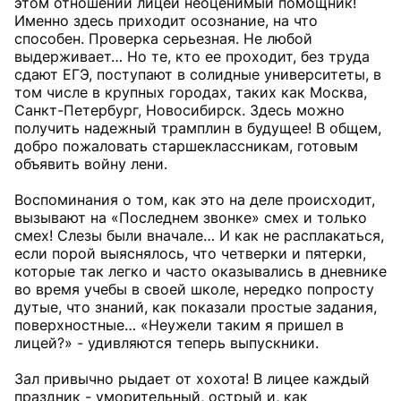
этом отношении лицей неоценимый помощник!
Именно здесь приходит осознание, на что
способен. Проверка серьезная. Не любой
выдерживает… Но те, кто ее проходит, без труда
сдают ЕГЭ, поступают в солидные университеты, в
том числе в крупных городах, таких как Москва,
Санкт-Петербург, Новосибирск. Здесь можно
получить надежный трамплин в будущее! В общем,
добро пожаловать старшеклассникам, готовым
объявить войну лени.
Воспоминания о том, как это на деле происходит,
вызывают на «Последнем звонке» смех и только
смех! Слезы были вначале… И как не расплакаться,
если порой выяснялось, что четверки и пятерки,
которые так легко и часто оказывались в дневнике
во время учебы в своей школе, нередко попросту
дутые, что знаний, как показали простые задания,
поверхностные… «Неужели таким я пришел в
лицей?» - удивляются теперь выпускники.
Зал привычно рыдает от хохота! В лицее каждый
праздник - уморительный, острый и, как