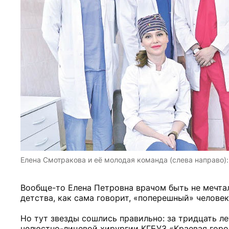
Елена Смотракова и её молодая команда (слева направо):
Вообще-то Елена Петровна врачом быть не мечтал
детства, как сама говорит, «поперешный» человек 
Но тут звезды сошлись правильно: за тридцать л
челюстно-лицевой хирургии КГБУЗ «Краевая городс