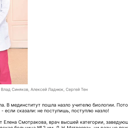
 Влад Синяков, Алексей Ладнюк, Сергей Тен
а. В мединститут пошла назло учителю биологии. Пото
- если сказали: не поступишь, поступлю назло!
ет Елена Смотракова, врач высшей категории, заведую
кая больница № 2 им. Д. Н. Матвеева», ни разу не пож