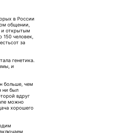
торых в России
ном общении,
м и открытым
 150 человек,
естьсот за
тала генетика.
вмы, и
н больше, чем
н ни был
оторой вдруг
тапе можно
дача хорошего
водим
 включаем