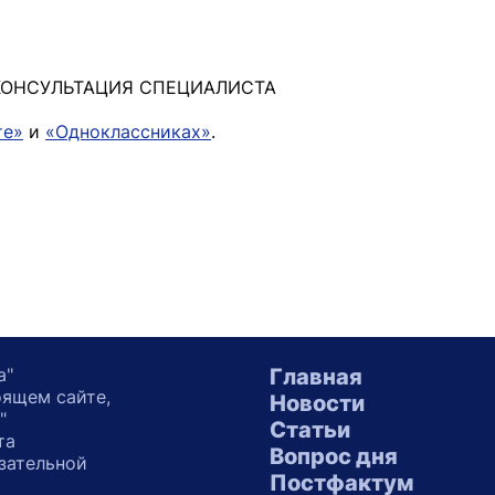
КОНСУЛЬТАЦИЯ СПЕЦИАЛИСТА
те»
и
«Одноклассниках»
.
а"
Главная
оящем сайте,
Новости
"
Статьи
та
Вопрос дня
зательной
Постфактум