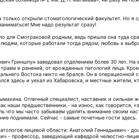
гда только открыли стоматологический факультет. Но я с
аниматься! Мне надо результат сразу!
ло для Смотраковой родным, ведь пришла она туда сра
 людям, которые работали тогда рядом, любовь к выбр
ич Гриншпун заведовал отделением более 30 лет. На е
 травм и ранений, от врожденных патологий лица. Кром
альнего Востока никто не брался. Он в операционной 
ился здесь и уехал из Хабаровска, и местные жители, 
ымахина. Отличный специалист, наставник и сильная ж
ак наши предшественники, - на износ, как говорится, «
ль что мы часто забываем уделять внимание своим нас
ние поднимали. Сейчас - самые почетные гости здесь.
атологов лицевой области: Анатолий Геннадьевич - доц
евич - профессор, заведующий кафедрой челюстно-лице