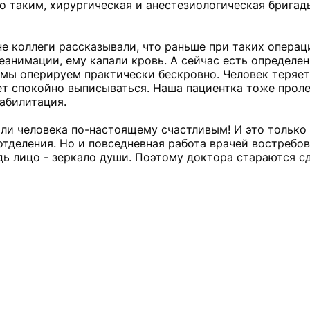
ло таким, хирургическая и анестезиологическая бригад
 мне коллеги рассказывали, что раньше при таких опера
реанимации, ему капали кровь. А сейчас есть определе
 мы оперируем практически бескровно. Человек теряе
ет спокойно выписываться. Наша пациентка тоже прол
еабилитация.
ли человека по-настоящему счастливым! И это только 
отделения. Но и повседневная работа врачей востребов
дь лицо - зеркало души. Поэтому доктора стараются сд