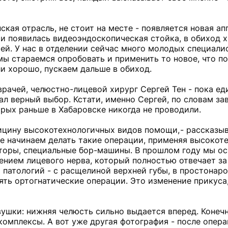
кая отрасль, не стоит на месте - появляется новая ап
ии появилась видеоэндоскопическая стойка, в обиход 
ей. У нас в отделении сейчас много молодых специали
мы стараемся опробовать и применить то новое, что п
и хорошо, пускаем дальше в обиход.
врачей, челюстно-лицевой хирург Сергей Тен - пока е
елал верный выбор. Кстати, именно Сергей, по словам з
рых раньше в Хабаровске никогда не проводили.
ицину высокотехнологичных видов помощи, - рассказы
оже начинаем делать такие операции, применяя высокот
торы, специальные бор-машины. В прошлом году мы о
нием лицевого нерва, который полностью отвечает за
 патологий - с расщелиной верхней губы, в простонаро
ять ортогнатические операции. Это изменение прикуса,
шки: нижняя челюсть сильно выдается вперед. Конечн
комплексы. А вот уже другая фотография - после опера