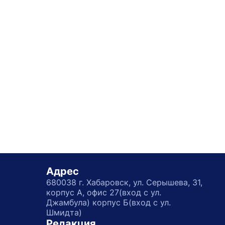
Адрес
680038 г. Хабаровск, ул. Серышева, 31,
корпус А, офис 27(вход с ул.
Джамбула) корпус Б(вход с ул.
Шмидта)
Редакция