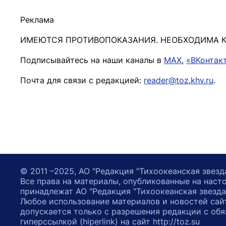
Реклама
ИМЕЮТСЯ ПРОТИВОПОКАЗАНИЯ. НЕОБХОДИМА 
Подписывайтесь на наши каналы в
MAX
,
«ВКонтак
Почта для связи с редакцией:
reader@toz.khv.ru
.
© 2011 –2025, АО "Редакция "Тихоокеанская звезд
Все права на материалы, опубликованные на наст
принадлежат АО "Редакция "Тихоокеанская звезда
Любое использование материалов и новостей сай
допускается только с разрешения редакции с обя
гиперссылкой (hiperlink) на сайт http://toz.su