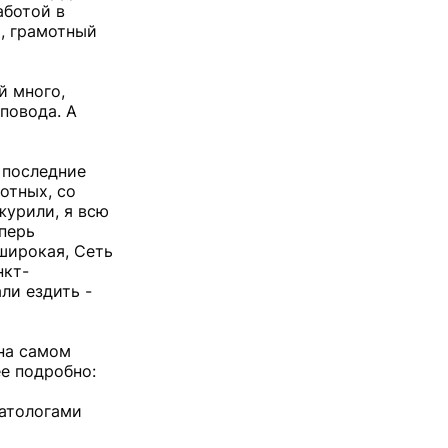
аботой в
а, грамотный
й много,
повода. А
В последние
отных, со
журили, я всю
еперь
 широкая, Сеть
нкт-
ли ездить -
 на самом
е подробно:
матологами