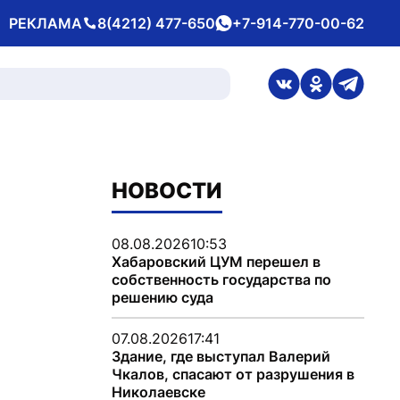
РЕКЛАМА
8(4212) 477-650
+7-914-770-00-62
Телефон
whatsApp
ссылка на стран
ссылка на 
ссылка
НОВОСТИ
08.08.2026
10:53
Хабаровский ЦУМ перешел в
собственность государства по
решению суда
07.08.2026
17:41
Здание, где выступал Валерий
Чкалов, спасают от разрушения в
Николаевске