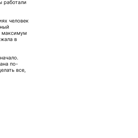
ы работали
циях человек
нный
т максимум
ежала в
начало.
ана по-
елать все,