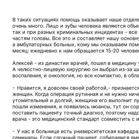
В таких ситуациях помощь оказывает наше отделе
очень много. Лицо и зубы человека являются об
так и при разных криминальных инцидентах - все
частям головы. Все это и составляет нашу основн
а амбулаторных больных, кому мы оказываем пом
месяц: ежедневно к нам обращается 15-20 челове
Алексей - из династии врачей, пошел в медицину 
А челюстно-лицевую хирургию он выбрал из-за ш
воспаления, и онкология, но все компактно, в обл
- Нравится, я доволен своей работой, - признает
женщин. Когда операция рутинная и не нужно ничег
утомительный и долгий, женщина его выполнит лу
пошли изменения, и появились нюансы, тут он со
поставить пациенту точный диагноз, поэтому над
врача - это медицинский стандарт совместить с
- У нас в больнице есть университетская кафедра
семинары. Если сложный пациент, собираемся вм