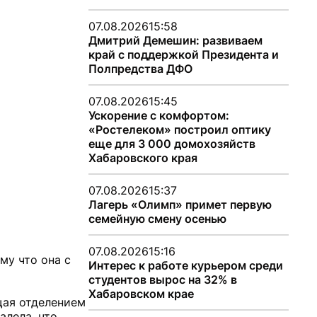
07.08.2026
15:58
Дмитрий Демешин: развиваем
край с поддержкой Президента и
Полпредства ДФО
07.08.2026
15:45
Ускорение с комфортом:
«Ростелеком» построил оптику
еще для 3 000 домохозяйств
Хабаровского края
07.08.2026
15:37
Лагерь «Олимп» примет первую
семейную смену осенью
07.08.2026
15:16
му что она с
Интерес к работе курьером среди
студентов вырос на 32% в
Хабаровском крае
щая отделением
алела, что