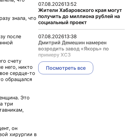
07.08.2026
13:52
Жители Хабаровского края могут
получить до миллиона рублей на
разу знала, что
социальный проект
зу после
07.08.2026
13:38
анной
Дмитрий Демешин намерен
возродить завод «Якорь» по
примеру ХСЗ
го счету
е него, никто
Посмотреть все
свое сердце-то
кто обращался
енщина. Это
за три
тавникам,
ент, он
вой хирургии в