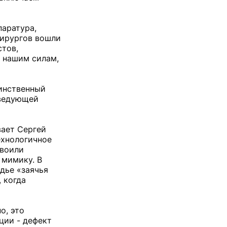
паратура,
хирургов вошли
стов,
о нашим силам,
динственный
аведующей
вает Сергей
ехнологичное
своили
 мимику. В
дье «заячья
 когда
о, это
ции - дефект