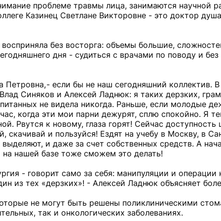
нимание проблеме травмы лица, занимаются научной р
оллеге Казинец Светлане Викторовне - это доктор душ
восприняла без восторга: объемы большие, сложносте
годняшнего дня - судиться с врачами по поводу и без 
ена Петровна, - если бы не наш сегодняшний коллектив. 
Влад Синяков и Алексей Ладнюк: я таких дерзких, грам
итанных не видела никогда. Раньше, если молодые де
час, когда эти мои парни дежурят, сплю спокойно. Я т
ой. Рвутся к новому, глаза горят! Сейчас доступность
 скачивай и пользуйся! Ездят на учебу в Москву, в Са
 выделяют, и даже за счет собственных средств. А нача
 на нашей базе тоже сможем это делать!
ргия - говорит само за себя: манипуляции и операции
ин из тех «дерзких»! - Алексей Ладнюк объясняет боле
которые не могут быть решены поликлиническими сто
тельных, так и онкологических заболеваниях.