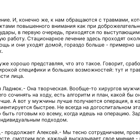
ние. И, конечно же, к нам обращаются с травмами, ко
ъектами повышенного внимания как при доброжелатель
 удары, в первую очередь, приходятся по выступаю­щи
ую работу. Стационарное лечение здесь проходят около
ощь и они уходят домой, гораздо больше - примерно ш
к.
уже хорошо представляя, что это такое. Говорит, срабо
ирокой специфики и больших возможностей: тут и тра
асти лица.
ся Ладнюк. - Она творческая. Вообще-то хирургов мужчи
о сочинять на ходу, есть алгоритм и план, какой бы о
чше. А вот у мужчины лучше получается операция, в к
риентируется быстрее. Не всегда на догоспитальном э
о быть готовым ко всему, когда идешь на операцию. За
 индивидуальным подходом.
, - продолжает Алексей. - Мы тесно сотрудничаем, про
есте, смотрим все, каждый высказывает свое мнение -