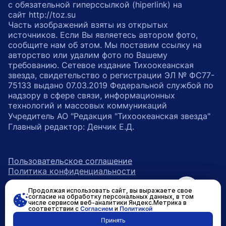
с обязательной гиперссылкой (hiperlink) на
сайт http://toz.su
Часть изображений взяты из открытых
источников. Если Вы являетесь автором фото,
сообщите нам об этом. Мы поставим ссылку на
авторство или удалим фото по Вашему
требованию. Сетевое издание Тихоокеанская
звезда, свидетельство о регистрации ЭЛ № ФС77-
75133 выдано 07.03.2019 Федеральной службой по
надзору в сфере связи, информационных
технологий и массовых коммуникаций
Учредитель АО "Редакция "Тихоокеанская звезда"
Главный редактор: Денчик Е.Д.
Пользовательское соглашение
Политика конфиденциальности
Продолжая использовать сайт, вы выражаете свое
возрастное ограничение 16+
ссылка на главную
согласие на обработку персональных данных, в том
числе сервисом веб-аналитики Яндекс.Метрика в
соответствии с
Согласием
и
Политикой
ссылка на страницу в Вконтакте
ссылка на страницу в Одно
ссылка на канал в Тел
Принять
Разработано в
RASA