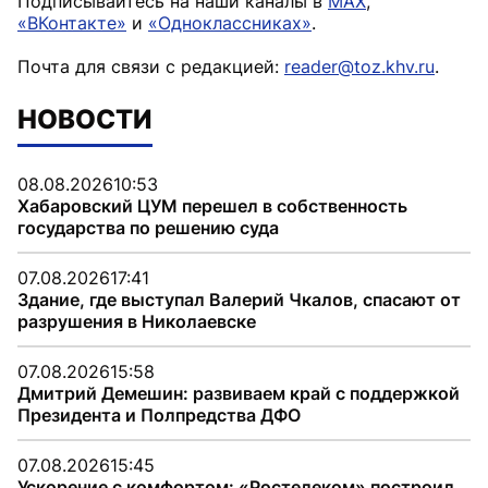
Подписывайтесь на наши каналы в
MAX
,
«ВКонтакте»
и
«Одноклассниках»
.
Почта для связи с редакцией:
reader@toz.khv.ru
.
НОВОСТИ
08.08.2026
10:53
Хабаровский ЦУМ перешел в собственность
государства по решению суда
07.08.2026
17:41
Здание, где выступал Валерий Чкалов, спасают от
разрушения в Николаевске
07.08.2026
15:58
Дмитрий Демешин: развиваем край с поддержкой
Президента и Полпредства ДФО
07.08.2026
15:45
Ускорение с комфортом: «Ростелеком» построил