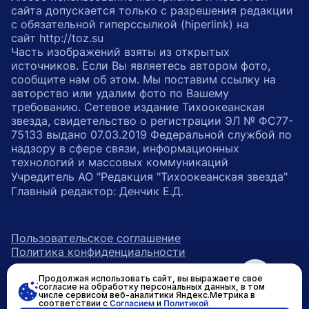
сайта допускается только с разрешения редакции
с обязательной гиперссылкой (hiperlink) на
сайт http://toz.su
Часть изображений взяты из открытых
источников. Если Вы являетесь автором фото,
сообщите нам об этом. Мы поставим ссылку на
авторство или удалим фото по Вашему
требованию. Сетевое издание Тихоокеанская
звезда, свидетельство о регистрации ЭЛ № ФС77-
75133 выдано 07.03.2019 Федеральной службой по
надзору в сфере связи, информационных
технологий и массовых коммуникаций
Учредитель АО "Редакция "Тихоокеанская звезда"
Главный редактор: Денчик Е.Д.
Пользовательское соглашение
Политика конфиденциальности
Продолжая использовать сайт, вы выражаете свое
возрастное ограничение 16+
ссылка на главную
согласие на обработку персональных данных, в том
числе сервисом веб-аналитики Яндекс.Метрика в
соответствии с
Согласием
и
Политикой