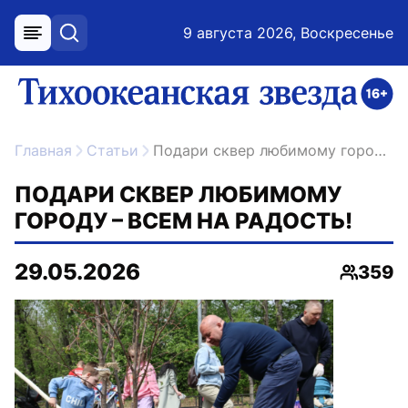
9 августа 2026, Воскресенье
меню
поиск
возрастное ограничение 16+
ссылка на главную
Главная
Статьи
Подари сквер любимому городу – всем на радость!
ПОДАРИ СКВЕР ЛЮБИМОМУ
ГОРОДУ – ВСЕМ НА РАДОСТЬ!
29.05.2026
359
Просмо