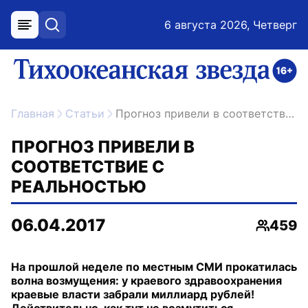
6 августа 2026, Четверг
меню
поиск
возрастное ограничение 16+
ссылка на главную
Главная
Статьи
Прогноз привели в соответствие с реальностью
ПРОГНОЗ ПРИВЕЛИ В
СООТВЕТСТВИЕ С
РЕАЛЬНОСТЬЮ
06.04.2017
459
Просмо
На прошлой неделе по местным СМИ прокатилась
волна возмущения: у краевого здравоохранения
краевые власти забрали миллиард рублей!