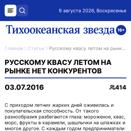
9 августа 2026, Воскресенье
меню
поиск
возрастное ограничение 16+
ссылка на главную
Главная
Статьи
Русскому квасу летом на рынке нет конкурентов
РУССКОМУ КВАСУ ЛЕТОМ НА
РЫНКЕ НЕТ КОНКУРЕНТОВ
03.07.2016
414
Просмо
С приходом летних жарких дней оживилась и
покупательская способность. От такого
разнообразия разбегаются глаза: мороженое, квас,
морс, фрукты в карамели, шашлычки на шпажках и
многое другое. С каждым годом предприниматели