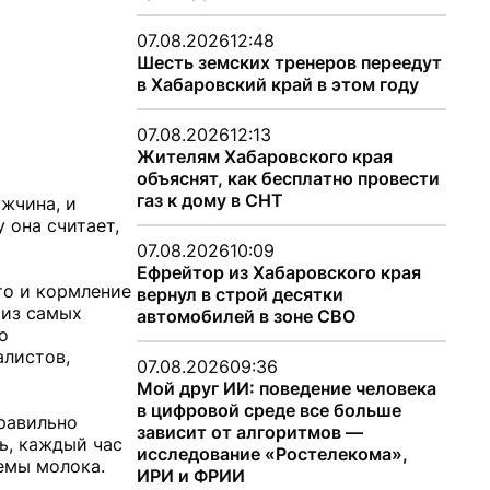
07.08.2026
12:48
Шесть земских тренеров переедут
в Хабаровский край в этом году
07.08.2026
12:13
Жителям Хабаровского края
объяснят, как бесплатно провести
газ к дому в СНТ
жчина, и
 она считает,
07.08.2026
10:09
Ефрейтор из Хабаровского края
то и кормление
вернул в строй десятки
 из самых
автомобилей в зоне СВО
о
алистов,
07.08.2026
09:36
Мой друг ИИ: поведение человека
в цифровой среде все больше
равильно
зависит от алгоритмов —
нь, каждый час
исследование «Ростелекома»,
ъемы молока.
ИРИ и ФРИИ