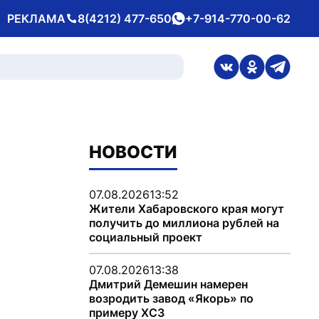
РЕКЛАМА
8(4212) 477-650
+7-914-770-00-62
Телефон
whatsApp
ссылка на стран
ссылка на 
ссылка
НОВОСТИ
07.08.2026
13:52
Жители Хабаровского края могут
получить до миллиона рублей на
социальный проект
07.08.2026
13:38
Дмитрий Демешин намерен
возродить завод «Якорь» по
примеру ХСЗ