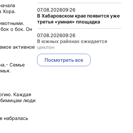
начала
07.08.2026
09:26
з Хора.
В Хабаровском крае появится уже
третья «умная» площадка
животными.
бок о бок. Он
07.08.2026
09:26
В южных районах ожидается
самое активное
циклон
Посмотреть все
а. - Семье
емья.
ергию. Каждая
любимицам люди
е набралась