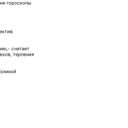
дня гороскопы
ектив
ю, - считает
ехов, терпения
громной