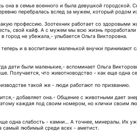
сь она в семье военного и была девушкой городской. С
деревню перебралась вслед за мужем, который родом и
 такую профессию. Зоотехник работает со здоровыми 
есть, свой кайф. А с мужем мы всю жизнь проработали 
 в город не убежала, - улыбается Ольга Викторовна.
а теперь и в воспитании маленькой внучки принимают 
да дети были маленькие, - вспоминает Ольга Викторовн
ьше. Получается, что животноводство - как еще одна с
оизводстве такой же - люди работают по призванию.
тся, - добавляет она. - Общение с животными дает эн
поэтому каждая под своим номером, но клички своим 
еще одна слабость - камни… А точнее, минералы. Их уж
 а самый любимый среди всех - аметист.