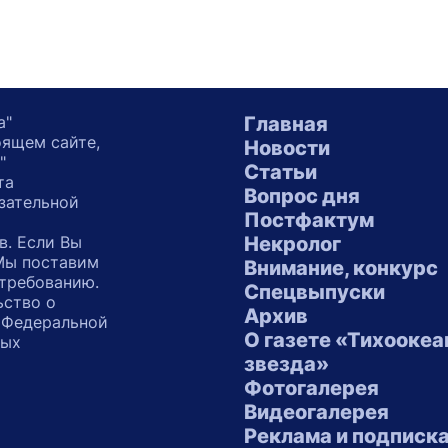
а"
Главная
оящем сайте,
Новости
"
Статьи
та
Вопрос дня
зательной
Постфактум
в. Если Вы
Некролог
 Мы поставим
Внимание, конкурс
 требованию.
Спецвыпуски
ьство о
Архив
 Федеральной
О газете «Тихоокеа
ных
звезда»
"
Фотогалерея
Видеогалерея
Реклама и подписк