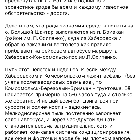
пресловутая пыль! Вот и нас подвигло к
эссеистике вроде бы всем и каждому известное
обстоятельство - дорога.
Дело в том, что ради экономии средств полеты на
о. Большой Шантар выполняются из п. Бриакан
(район им. П. Осипенко), куда из Хабаровска и
обратно заказчики вертолета как правило
прибывают на рейсовом автобусе маршрута
Хабаровск-Комсомольск-пос.им.П.Осипенко.
Путь этот нелегок и недешев. И если между
Хабаровском и Комсомольском лежит асфальт (без
учета послепаводковых размывов), то
Комсомольск-Березовый-Бриакан - грунтовка. Её
набирается примерно на 5-6 часов туда и столько
же обратно. И не дай всем бог двигаться при
сухости и солнечности - задохнетесь.
Мелкодисперсная пыль постепенно заполняет
салон автобуса, и через час-другой дышать
становится весьма затруднительно, хотя и
работает кое-какая система кондиционирования,
все окна и форточки вроде бы на плотном запоре,