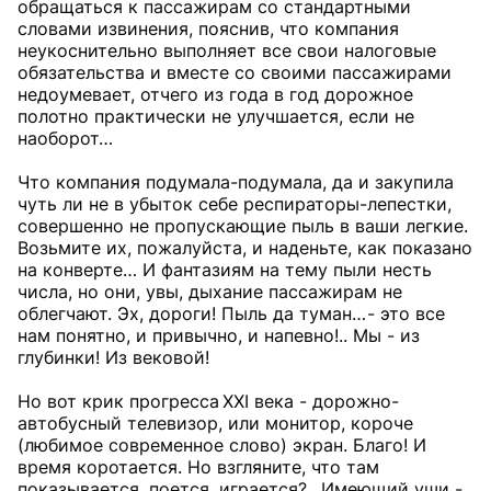
обращаться к пассажирам со стандартными
словами извинения, пояснив, что компания
неукоснительно выполняет все свои налоговые
обязательства и вместе со своими пассажирами
недоумевает, отчего из года в год дорожное
полотно практически не улучшается, если не
наоборот…
Что компания подумала-подумала, да и закупила
чуть ли не в убыток себе респираторы-лепестки,
совершенно не пропускающие пыль в ваши легкие.
Возьмите их, пожалуйста, и наденьте, как показано
на конверте… И фантазиям на тему пыли несть
числа, но они, увы, дыхание пассажирам не
облегчают. Эх, дороги! Пыль да туман… - это все
нам понятно, и привычно, и напевно!.. Мы - из
глубинки! Из вековой!
Но вот крик прогресса XXI века - дорожно-
автобусный телевизор, или монитор, короче
(любимое современное слово) экран. Благо! И
время коротается. Но взгляните, что там
показывается, поется, играется?.. Имеющий уши -