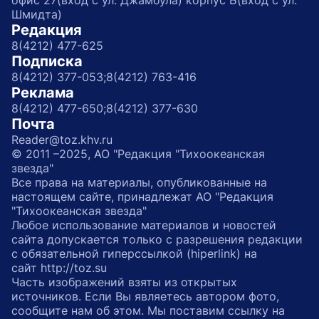
офис 27(вход с ул. Джамбула) корпус Б(вход с ул.
Шмидта)
Редакция
8(4212) 477-625
Подписка
8(4212) 377-053;
8(4212) 763-416
Реклама
8(4212) 477-650;
8(4212) 377-630
Почта
Reader@toz.khv.ru
© 2011 –2025, АО "Редакция "Тихоокеанская
звезда"
Все права на материалы, опубликованные на
настоящем сайте, принадлежат АО "Редакция
"Тихоокеанская звезда"
Любое использование материалов и новостей
сайта допускается только с разрешения редакции
с обязательной гиперссылкой (hiperlink) на
сайт http://toz.su
Часть изображений взяты из открытых
источников. Если Вы являетесь автором фото,
сообщите нам об этом. Мы поставим ссылку на