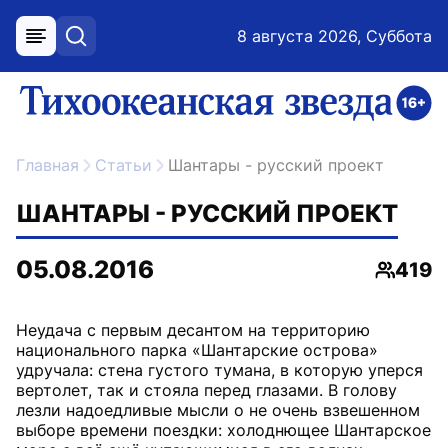
8 августа 2026, Суббота
меню
поиск
возрастное ограничение 16+
ссылка на главную
Главная
Статьи
Шантары - русский проект
ШАНТАРЫ - РУССКИЙ ПРОЕКТ
05.08.2016
419
Просмо
Неудача с первым десантом на территорию
национального парка «Шантарские острова»
удручала: стена густого тумана, в которую уперся
вертолет, так и стояла перед глазами. В голову
лезли надоедливые мысли о не очень взвешенном
выборе времени поездки: холоднющее Шантарское