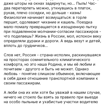
даже шторы на окнах задернуты, но… Пыль! Час-
два перетерпеть можно, уткнувшись в платок,
рукав, плечо соседки, но дольше - казнь!
Физиология начинает возмущаться: в горле
першит, одолевают чихание и кашель. Поездка
мало-помалу превращается в изощренную пытку
при подавленном молчании-согласии пассажиров -
что поделаешь? Жизнь в России, мол, испокон веку
определяли дураки и дороги. А ведь везут и детей,
вплоть до грудничков…
Слов нет, Россия - страна-исполин, раскинувшаяся
на просторах сомнительного климатического
комфорта, но это наша Родина, и мы её любим и
почитаем - другого и быть не может. Однако
любовь - понятие слишком объемное, включающее
в себя даже отношение транспортной компании к
своим пассажирам.
А люби она их или хотя бы уважай в нашем случае,
ничего не стоило бы взять за правило при выезде
на особо пыльные и ухабистые участки водителю