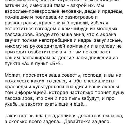
заткни их, имеющий глаза - закрой их. Мы
взрослые-превзрослые человеки, деды и прадеды,
пожившие и повидавшие разнотравье и
разностранье, краснели и бледнели, избегая
встретиться взглядом с кем-нибудь из молодых
пассажиров. Вроде это наша вина, что с экрана
звучит полная непотребщина и кадры закулисные,
никому из руководителей компании и в голову не
приходит озаботиться: а что там показывают
нашим пассажирам за долгие часы движения из
пункта «А» в пункт «Б»?..
Может, проснется ваша совесть, господа, и вы не
пожалеете каких-то денег, чтобы специалисты-
краеведы и культурологи снабдили ваши экраны
той информацией, которая настолько тронет душу
пассажиров, что они и про пыль забудут, и про
ухабы, а захотят ехать ещё и ещё…
Такая вот вышла незадачливая десантная вылазка,
а сколько всего задела… Давайте-ка за дело!