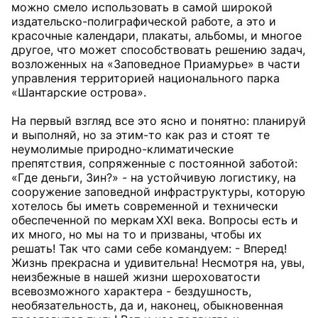
можно смело использовать в самой широкой
издательско-полиграфической работе, а это и
красочные календари, плакаты, альбомы, и многое
другое, что может способствовать решению задач,
возложенных на «Заповедное Приамурье» в части
управления территорией национального парка
«Шантарские острова».
На первый взгляд все это ясно и понятно: планируй
и выполняй, но за этим-то как раз и стоят те
неумолимые природно-климатические
препятствия, сопряженные с постоянной заботой:
«Где деньги, Зин?» - на устойчивую логистику, на
сооружение заповедной инфраструктуры, которую
хотелось бы иметь современной и технически
обеспеченной по меркам XXI века. Вопросы есть и
их много, но мы на то и призваны, чтобы их
решать! Так что сами себе командуем: - Вперед!
Жизнь прекрасна и удивительна! Несмотря на, увы,
неизбежные в нашей жизни шероховатости
всевозможного характера - бездушность,
необязательность, да и, наконец, обыкновенная