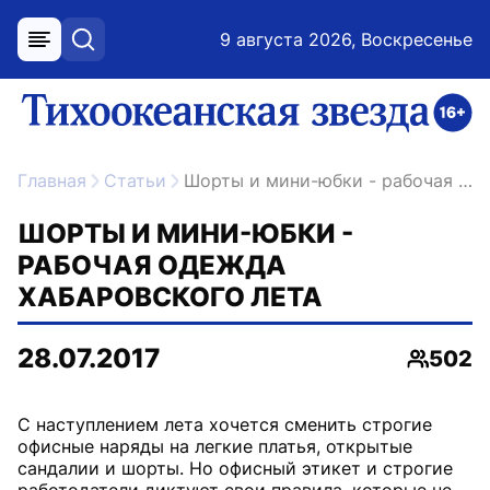
9 августа 2026, Воскресенье
меню
поиск
возрастное ограничение 16+
ссылка на главную
Главная
Статьи
Шорты и мини-юбки - рабочая одежда хабаровского лета
ШОРТЫ И МИНИ-ЮБКИ -
РАБОЧАЯ ОДЕЖДА
ХАБАРОВСКОГО ЛЕТА
28.07.2017
502
Просмо
С наступлением лета хочется сменить строгие
офисные наряды на легкие платья, открытые
сандалии и шорты. Но офисный этикет и строгие