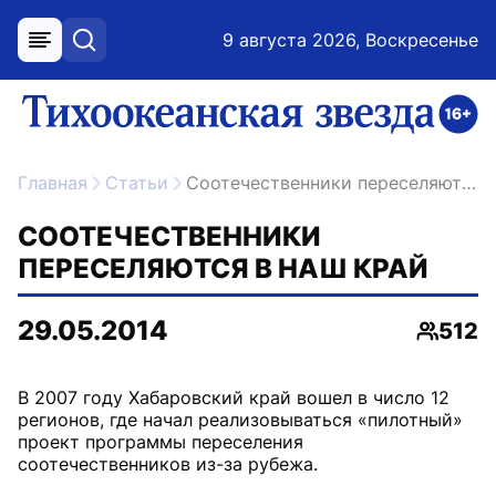
9 августа 2026, Воскресенье
меню
поиск
возрастное ограничение 16+
ссылка на главную
Главная
Статьи
Соотечественники переселяются в наш край
СООТЕЧЕСТВЕННИКИ
ПЕРЕСЕЛЯЮТСЯ В НАШ КРАЙ
29.05.2014
512
Просмо
В 2007 году Хабаровский край вошел в число 12
регионов, где начал реализовываться «пилотный»
проект программы переселения
соотечественников из-за рубежа.