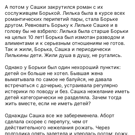
А потом у Сашки закрутился роман с их
сослуживцем Борькой. Лилька была в курсе всех
романтических перипетий пары, стала Борьке
другом. Ревновать Борьку к Лильке Сашке и в
голову бы не взбрело: Лилька была старше Борьки
на целых 10 лет! Борька был измотан разводом и
алиментами и к серьезным отношениям не готов.
Так и жили, Борька, Сашка и периодически
Лилькины дети. Жили душа в душу, не ругались.
Однако у Борьки был один нехороший пунктик:
детей он больше не хотел. Бывшая жена
выматывала по самое не балуйся, не давала
встречаться с дочерью, устраивала регулярно
истерики по поводу и без. Сашка нежелание иметь
детей категорически не разделяла. Зачем тогда
жить вместе, если не иметь детей?
Однажды Сашка все же забеременела. Аборт
сделала скорее с перепугу, чем от
действительного нежелания рожать. Через
полгодика опять залетела и уперлась рогом: рожу.