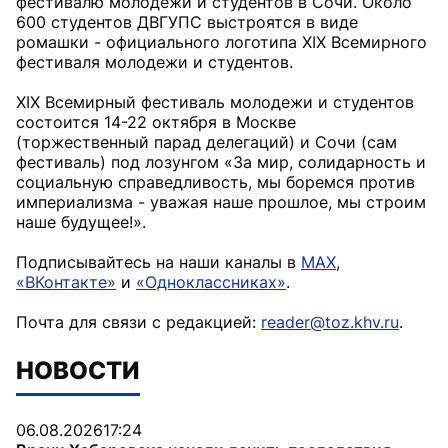
фестивалю молодежи и студентов в Сочи. Около
600 студентов ДВГУПС выстроятся в виде
ромашки - официального логотипа ХIХ Всемирного
фестиваля молодежи и студентов.
XIX Всемирный фестиваль молодежи и студентов
состоится 14-22 октября в Москве
(торжественный парад делегаций) и Сочи (сам
фестиваль) под лозунгом «За мир, солидарность и
социальную справедливость, мы боремся против
империализма - уважая наше прошлое, мы строим
наше будущее!».
Подписывайтесь на наши каналы в
MAX
,
«ВКонтакте»
и
«Одноклассниках»
.
Почта для связи с редакцией:
reader@toz.khv.ru
.
НОВОСТИ
06.08.2026
17:24