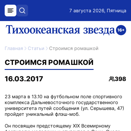
7 августа 2026, Пятница
меню
поиск
возрастное ограничение 16+
ссылка на главную
Главная
Статьи
Строимся ромашкой
СТРОИМСЯ РОМАШКОЙ
16.03.2017
398
Просмо
23 марта в 13.10 на футбольном поле спортивного
комплекса Дальневосточного государственного
университета путей сообщения (ул. Серышева, 47)
пройдет уникальный флэш-моб.
Он посвящен предстоящему ХIХ Всемирному