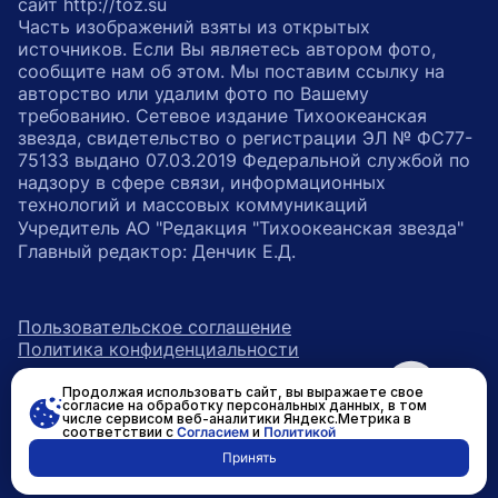
сайт http://toz.su
Часть изображений взяты из открытых
источников. Если Вы являетесь автором фото,
сообщите нам об этом. Мы поставим ссылку на
авторство или удалим фото по Вашему
требованию. Сетевое издание Тихоокеанская
звезда, свидетельство о регистрации ЭЛ № ФС77-
75133 выдано 07.03.2019 Федеральной службой по
надзору в сфере связи, информационных
технологий и массовых коммуникаций
Учредитель АО "Редакция "Тихоокеанская звезда"
Главный редактор: Денчик Е.Д.
Пользовательское соглашение
Политика конфиденциальности
Продолжая использовать сайт, вы выражаете свое
возрастное ограничение 16+
ссылка на главную
согласие на обработку персональных данных, в том
числе сервисом веб-аналитики Яндекс.Метрика в
соответствии с
Согласием
и
Политикой
ссылка на страницу в Вконтакте
ссылка на страницу в Одно
ссылка на канал в Тел
Принять
Разработано в
RASA