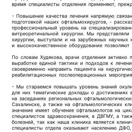
время специалисты отделения применяют, прежд
- Повышение качества лечения напрямую связа
подготовкой наших офтальмохирургов, - расска
профессиональный уровень на специализирован
витреоретинальной хирургии. Мы представляли
хирургии, выступали и на зарубежных научных
и высококачественное оборудование позволяют
По словам Худякова, врачи отделения активно 
выработке единой тактики и подходов к лечени
своевременно направить пациента на хирургиче
реабилитационных послеоперационных мероприя
- Мы стараемся повышать уровень знаний окул
для них тематические доклады о достижениях 
на заседаниях региональных офтальмологически
Сахалинске, а также на офтальмологических кл
значение имеет обучение офтальмологов на ци
специалистов здравоохранения, в ДВГМУ, а та
болезней, так как наша клиника является клин
специалисты отдела оказывают населению ДФО,