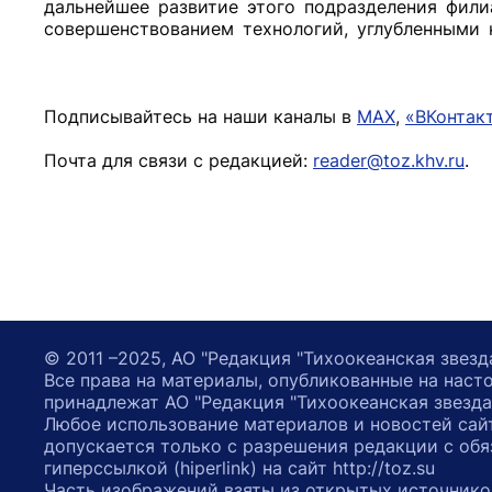
дальнейшее развитие этого подразделения фил
совершенствованием технологий, углубленными 
Подписывайтесь на наши каналы в
MAX
,
«ВКонтак
Почта для связи с редакцией:
reader@toz.khv.ru
.
© 2011 –2025, АО "Редакция "Тихоокеанская звезд
Все права на материалы, опубликованные на наст
принадлежат АО "Редакция "Тихоокеанская звезда
Любое использование материалов и новостей сай
допускается только с разрешения редакции с обя
гиперссылкой (hiperlink) на сайт http://toz.su
Часть изображений взяты из открытых источнико