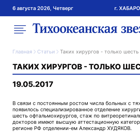
6 августа 2026, Четверг
г. ХАБАР
возрастное ограничение 16+
меню
ссылка на главну
Главная
Статьи
Таких хирургов - только шесть
ТАКИХ ХИРУРГОВ - ТОЛЬКО ШЕ
19.05.2017
В связи с постоянным ростом числа больных с тя
появилось специализированное отделение хирурги
шесть офтальмохирургов, стаж по витреоретиналь
докторов имеют высшую аттестационную категор
регионе РФ отделении-ем Александр ХУДЯКОВ.