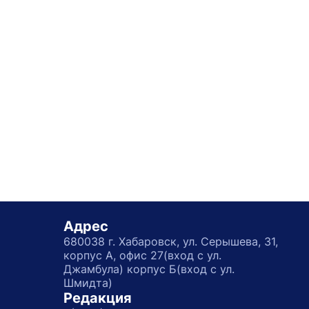
Адрес
680038 г. Хабаровск, ул. Серышева, 31,
корпус А, офис 27(вход с ул.
Джамбула) корпус Б(вход с ул.
Шмидта)
Редакция