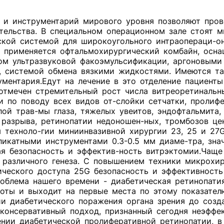
 и инструментарий мирового уровня позволяют про
тельства. В специальном операционном зале стоят 
ской системой для широкоугольного интраопераци-о
ий применяется офтальмохирургический комбайн, ос
ом ультразвуковой факоэмульсификации, аргоновым
», системой обмена вязкими жидкостями. Имеются 
ментария.Едут на лечение в это отделение пациент
 отмечен стремительный рост числа витреоретиналь
и по поводу всех видов от-слойки сетчатки, проли
лой трав-мы глаза, тяжелых увеитов, эндофтальмита
 разрыва, ретинопатии недоношен-ных, тромбозов ц
я техноло-гии миниинвазивной хирургии 23, 25 и 27
ликатными инструментами 0.3-0.5 мм диаме-тра, зн
ая безопасность и эффектив-ность витрэктомии.Чаще
и различного генеза. С повышением техники микрохи
ческого доступа 25G безопасность и эффективность
облема нашего времени - диабетическая ретинопати
поты и выходит на первые места по этому показате
ии диабетического поражения органа зрения до соз
консервативный подход, признанный сегодня неэфф
нии диабетической пролиферативной ретинопатии, 