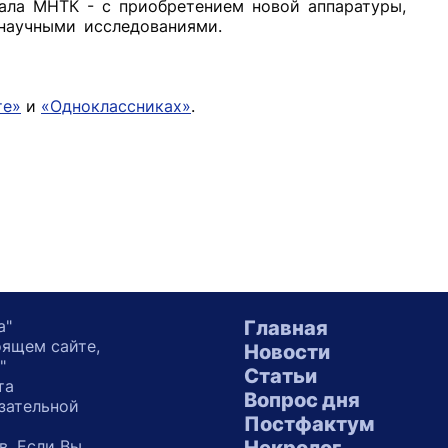
иала МНТК - с приобретением новой аппаратуры,
научными исследованиями.
те»
и
«Одноклассниках»
.
а"
Главная
оящем сайте,
Новости
"
Статьи
та
Вопрос дня
зательной
Постфактум
в. Если Вы