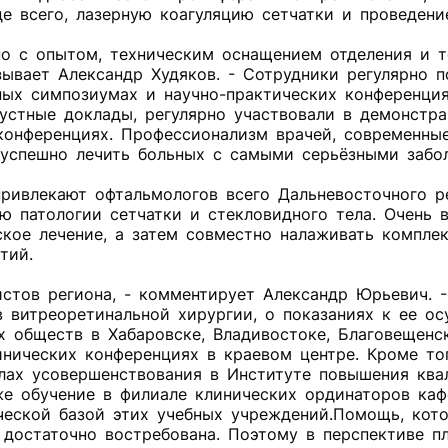
е всего, лазерную коагуляцию сетчатки и проведени
но с опытом, техническим оснащением отделения и 
зывает Александр Худяков. - Сотрудники регулярно
ных симпозиумах и научно-практических конференци
 устные доклады, регулярно участвовали в демонст
 конференциях. Профессионализм врачей, современны
 успешно лечить больных с самыми серьёзными забо
привлекают офтальмологов всего Дальневосточного 
ю патологии сетчатки и стекловидного тела. Очень
ское лечение, а затем совместно налаживать компле
тий.
истов региона, - комментирует Александр Юрьевич.
в витреоретинальной хирургии, о показаниях к ее 
х обществ в Хабаровске, Владивостоке, Благовещен
инических конференциях в краевом центре. Кроме т
клах усовершенствования в Институте повышения кв
кже обучение в филиале клинических ординаторов ка
ической базой этих учебных учреждений.Помощь, ко
 достаточно востребована. Поэтому в перспективе п