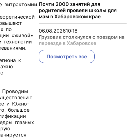
Почти 2000 занятий для
е витрэктомии.
родителей провели школы для
мам в Хабаровском крае
теоретической
 повышают
ях по
06.08.2026
10:18
рации «живой»
Грузовик столкнулся с поездом на
е технологии
переезде в Хабаровске
леваниями.
Посмотреть все
региона к
 важно
кс
 - Проводим
осуществлению
ске и Южно-
ого, большое
алификации
федры глазных
торую
ланируется