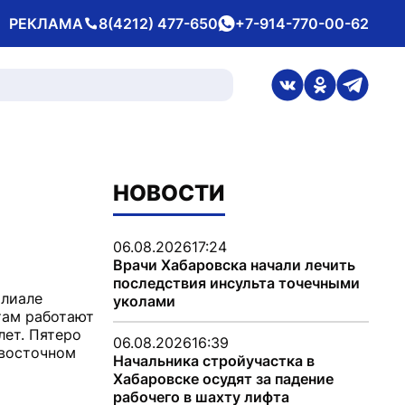
РЕКЛАМА
8(4212) 477-650
+7-914-770-00-62
Телефон
whatsApp
ссылка на стран
ссылка на 
ссылка
НОВОСТИ
06.08.2026
17:24
Врачи Хабаровска начали лечить
последствия инсульта точечными
илиале
уколами
там работают
лет. Пятеро
06.08.2026
16:39
евосточном
Начальника стройучастка в
Хабаровске осудят за падение
рабочего в шахту лифта