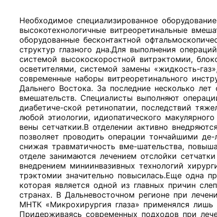
Необходимое специализированное оборудование
высокотехнологичные витреоретинальные вмеша
оборудованные бесконтактной офтальмоскопиче
структур глазного дна.Для выполнения операц
системой высокоскоростной витрэктомии, блок
осветителями, системой замены «жидкость-газ
современные наборы витреоретинального инстру
Дальнего Востока. За последние несколько лет
вмешательств. Специалисты выполняют операци
диабетиче-ской ретинопатии, последствий тяже
любой этиологии, идиопатического макулярного
вены сетчаткии.В отделении активно внедряютс
позволяет проводить операции тончайшими де-
снижая травматичность вме-шательства, повыш
отделе занимаются лечением отслойки сетчатк
внедрением миниинвазивных технологий хирурги
трэктомии значительно повысилась.Еще одна пр
которая является одной из главных причин сле
странах. В Дальневосточном регионе при лечен
МНТК «Микрохирургия глаза» применялся лишь 
Придерживаясь современных подходов при лече