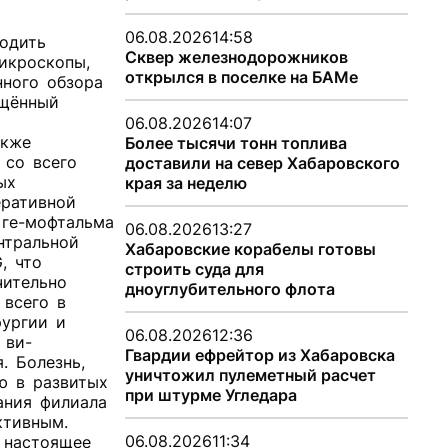
06.08.2026
14:58
водить
Сквер железнодорожников
микроскопы,
открылся в поселке на БАМе
нного обзора
нащённый
и
06.08.2026
14:07
также
Более тысячи тонн топлива
ы со всего
доставили на север Хабаровского
ных
края за неделю
феративной
, ге-мофтальма
06.08.2026
13:27
ентральной
Хабаровские корабелы готовы
G, что
строить суда для
ачительно
дноуглубительного флота
 всего в
рургии и
06.08.2026
12:36
 ви-
Гвардии ефрейтор из Хабаровска
я. Болезнь,
уничтожил пулеметный расчет
лю в развитых
при штурме Угледара
дания филиала
ективным.
06.08.2026
11:34
в настоящее