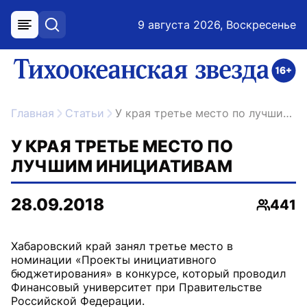
9 августа 2026, Воскресенье
меню
поиск
возрастное ограничение 16+
ссылка на главную
Главная
Статьи
У края третье место по лучшим инициативам
У КРАЯ ТРЕТЬЕ МЕСТО ПО
ЛУЧШИМ ИНИЦИАТИВАМ
28.09.2018
441
Просмо
Хабаровский край занял третье место в
номинации «Проекты инициативного
бюджетирования» в конкурсе, который проводил
Финансовый университет при Правительстве
Российской Федерации.