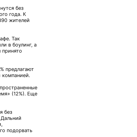
нутся без
ого года. К
890 жителей
афе. Так
и в боулинг, а
н принято
9% предлагают
и компанией.
спространенные
емя» (12%). Еще
я без
 Дальний
,
го подорвать