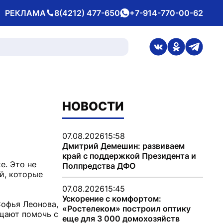
РЕКЛАМА
8(4212) 477-650
+7-914-770-00-62
Телефон
whatsApp
ссылка на стран
ссылка на 
ссылка
НОВОСТИ
07.08.2026
15:58
Дмитрий Демешин: развиваем
край с поддержкой Президента и
е. Это не
Полпредства ДФО
й, которые
07.08.2026
15:45
Ускорение с комфортом:
Софья Леонова,
«Ростелеком» построил оптику
ещают помочь с
еще для 3 000 домохозяйств