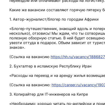
переездом или оплачивают расходы на логистику.
Какие же вакансии составляют горячую пятерку 
1. Автор-журналист/блогер по городам Африки
«Блогер-путешественник, знающий вдоль и попере
несколько), отзовись! Мы ждем, что ты сотворишь
полезную обзорную статью. В ней будет освещено 
увезти оттуда в подарок. Объем зависит от турис
знаков».
(Ссылка на вакансию
https://hh.ru/vacancy/188682
2. Бухгалтер в исламскую Республику Иран
«Расходы на переезд и на аренду жилья возмещае
(Ссылка на вакансию:
https://career.ru/vacancy/19
3. Копирайтер для IT-инженеров на Кипре
«Необходимо: хорошо читать по-английски и пони