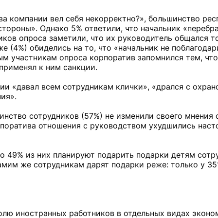
ава компании вел себя некорректно?», большинство ре
е стороны». Однако 5% ответили, что начальник «перебр
ников опроса заметили, что их руководитель общался т
 (4%) обиделись на то, что «начальник не поблагодар
ым участникам опроса корпоратив запомнился тем, чт
 применял к ним санкции.
ии «давал всем сотрудникам клички», «дрался с охран
ия».
шинство сотрудников (57%) не изменили своего мнения 
рпоратива отношения с руководством ухудшились насто
 то 49% из них планируют подарить подарки детям сотр
амим же сотрудникам дарят подарки реже: только у 3
олю иностранных работников в отдельных видах эконо