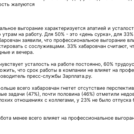
лость жалуются
альное выгорание характеризуется апатией и усталост
утрам на работу. Для 50% - это «день сурка», для 33%
аровчан заявили, что профессиональное выгорание вл
ктировать с сослуживцами. 33% хабаровчан считают, чт
дные и вечера.
чувствует усталость на работе постоянно, 60% трудоу
ожить, что срок работы в компании не влияет на проф
ководитель пресс-службы Зарплата.ру.
ольше всего хабаровчан гнетет отсутствие перспектив
ые задачи (47%), почти половина (46%) отметили недо
лохих отношениях с коллегами, у 23% не было отпуска 
абота менее всего влияет на профессиональное выгоран