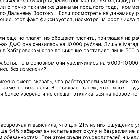
етическое вознаграждение (обычно берем медиану) в 
ли с точно такими же данными прошлого года, - комм
по Дальнему Востоку. - Если посмотреть на динамику 
ение, этот факт фиксируется, несмотря на рост числа
и еще не платят, но обещают платить, приглашая на ра
нах ДФО она снизилась на 10 000 рублей. Лишь в Мага
а в Хабаровском крае понижение составило лишь 500 р
боты, то в основном они увеличились на 5 000-10 000
ись без изменений.
- можно смело сказать, что работодатели уменьшили ст
 заметно возросли. Это связано с тем, что рынок труд
я более уверено и не спешат откликаться на первое п
абаровчан и выяснила, что для 21% из них ощущение у
Еще 54% хабаровчан испытывают скуку и безразличие 
м обязанностям. При этом среди руководителей и мед