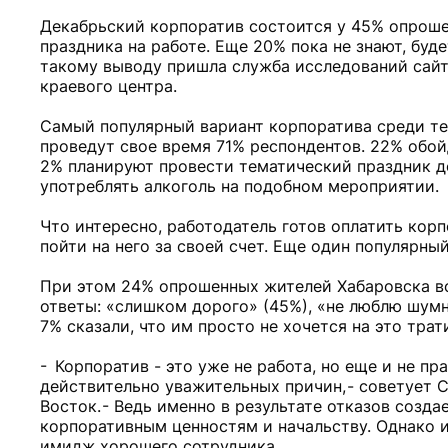
Декабрьский корпоратив состоится у 45% опроше
праздника на работе. Еще 20% пока не знают, буде
такому выводу пришла служба исследований сайта
краевого центра.
Самый популярный вариант корпоратива среди тех, 
проведут свое время 71% респондентов. 22% обойд
2% планируют провести тематический праздник д
употреблять алкоголь на подобном мероприятии.
Что интересно, работодатель готов оплатить кор
пойти на него за своей счет. Еще один популярны
При этом 24% опрошенных жителей Хабаровска во
ответы: «слишком дорого» (45%), «не люблю шумны
7% сказали, что им просто не хочется на это трат
- Корпоратив - это уже не работа, но еще и не пр
действительно уважительных причин, - советует 
Восток. - Ведь именно в результате отказов созд
корпоративным ценностям и начальству. Однако 
имидж хорошего сотрудника.