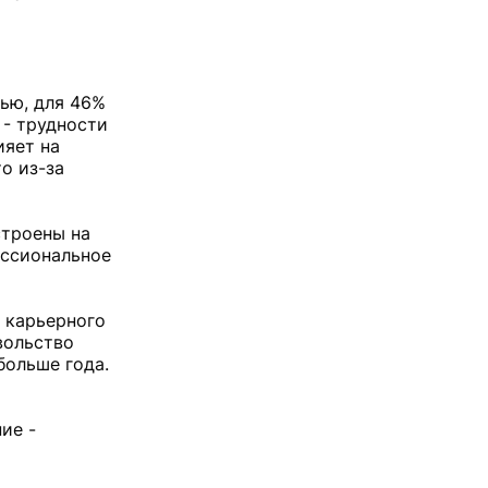
ью, для 46%
 - трудности
ияет на
о из-за
строены на
ессиональное
 карьерного
вольство
больше года.
ие -