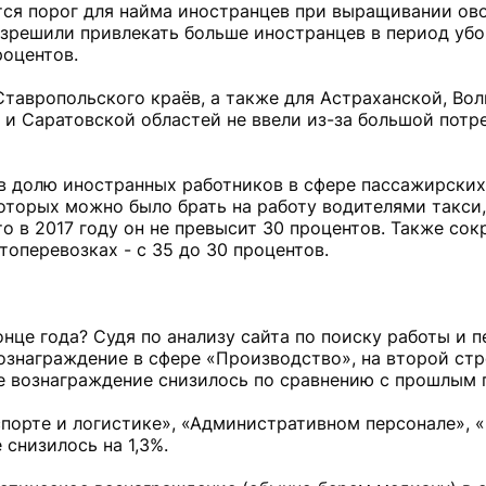
ится порог для найма иностранцев при выращивании ов
решили привлекать больше иностранцев в период убо
роцентов.
Ставропольского краёв, а также для Астраханской, Вол
и Саратовской областей не ввели из-за большой потр
ов долю иностранных работников в сфере пассажирски
которых можно было брать на работу водителями такси,
то в 2017 году он не превысит 30 процентов. Также со
оперевозках - с 35 до 30 процентов.
нце года? Судя по анализу сайта по поиску работы и 
ознаграждение в сфере «Производство», на второй стр
де вознаграждение снизилось по сравнению с прошлым 
орте и логистике», «Административном персонале», «I
снизилось на 1,3%.