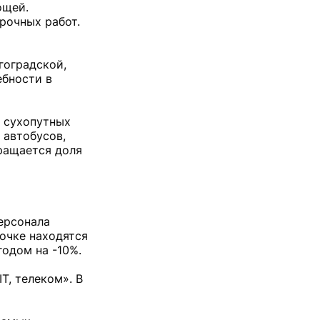
ощей.
рочных работ.
гоградской,
ебности в
х сухопутных
 автобусов,
кращается доля
персонала
очке находятся
годом на -10%.
T, телеком». В