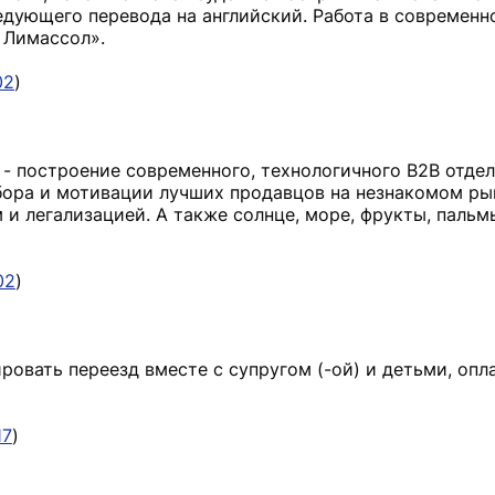
ледующего перевода на английский. Работа в современ
 Лимассол».
02
)
 - построение современного, технологичного B2B отде
бора и мотивации лучших продавцов на незнакомом ры
 и легализацией. А также солнце, море, фрукты, пальм
02
)
ровать переезд вместе с супругом (-ой) и детьми, опл
17
)