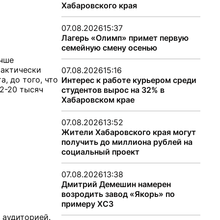
Хабаровского края
07.08.2026
15:37
Лагерь «Олимп» примет первую
семейную смену осенью
учше
рактически
07.08.2026
15:16
, до того, что
Интерес к работе курьером среди
12-20 тысяч
студентов вырос на 32% в
Хабаровском крае
07.08.2026
13:52
Жители Хабаровского края могут
получить до миллиона рублей на
социальный проект
07.08.2026
13:38
Дмитрий Демешин намерен
возродить завод «Якорь» по
примеру ХСЗ
 аудиторией.