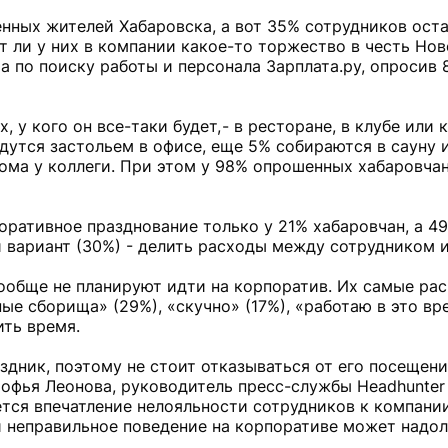
нных жителей Хабаровска, а вот 35% сотрудников оста
т ли у них в компании какое-то торжество в честь Нов
 по поиску работы и персонала Зарплата.ру, опросив 
у кого он все-таки будет, - в ресторане, в клубе или к
утся застольем в офисе, еще 5% собираются в сауну ил
ома у коллеги. При этом у 98% опрошенных хабаровча
поративное празднование только у 21% хабаровчан, а 4
й вариант (30%) - делить расходы между сотрудником 
обще не планируют идти на корпоратив. Их самые ра
е сборища» (29%), «скучно» (17%), «работаю в это вр
ить время.
аздник, поэтому не стоит отказываться от его посещени
Софья Леонова, руководитель пресс-службы Headhunter
ается впечатление нелояльности сотрудников к компании
и неправильное поведение на корпоративе может надол