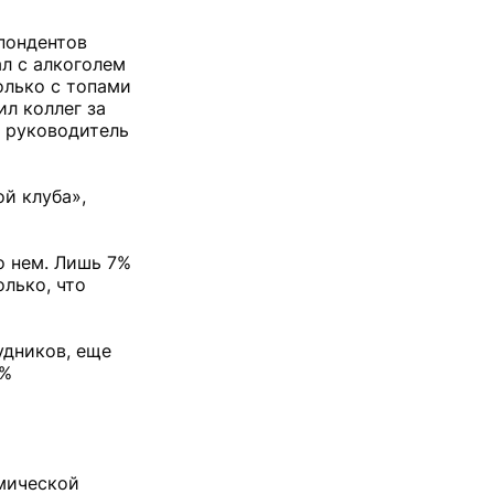
спондентов
ал с алкоголем
олько с топами
ил коллег за
о руководитель
ой клуба»,
о нем. Лишь 7%
лько, что
удников, еще
5%
мической