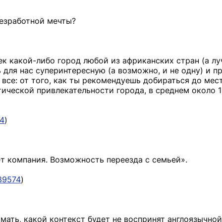
безработной мечты?
к какой-либо город любой из африканских стран (а л
 для нас суперинтересную (а возможно, и не одну) и п
все: от того, как ты рекомендуешь добираться до места
тической привлекательности города, в среднем около 
74
)
т компания. Возможность переезда с семьей».
039574
)
мать, какой контекст будет не воспринят англоязычной