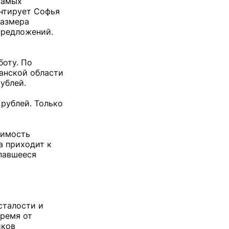
самых
ентирует Софья
размера
 предложений.
боту. По
данской области
ублей.
 рублей. Только
оимость
а приходит к
опавшееся
сталости и
время от
иков