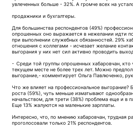
увлеченных больше - 32%. А громче всех на уста
продажники и бухгалтеры.
Для большинства респондентов (49%) профессион
опрошенных оно выражается в нежелании идти по 
при выполнении служебных обязанностей. 29% хаб
отношения с коллегами - исчезает желание конта
выгорания у них нет сил активно проводить выхо
- Среди той группы опрошенных хабаровчан, кто 
текущем месте не более трех лет. Можно предпол
выгорание, - комментирует Ольга Павлюченко, ру
Что же влияет на профессиональное выгорание? Б
роста (59%), чуть меньше изматывают однообразн
начальством, для трети (38%) проблема еще и в п
Еще 13% жалуются на маленькие зарплаты.
Интересно, что, по мнению хабаровчан, трудная р
проголосовали только 21% респондентов.