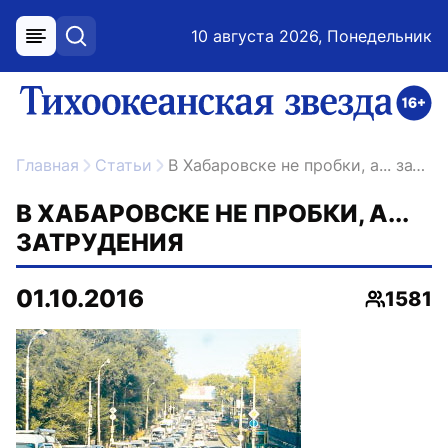
10 августа 2026, Понедельник
меню
поиск
возрастное ограничение 16+
ссылка на главную
Главная
Статьи
В Хабаровске не пробки, а... затрудения
В ХАБАРОВСКЕ НЕ ПРОБКИ, А...
ЗАТРУДЕНИЯ
01.10.2016
1581
Просмот