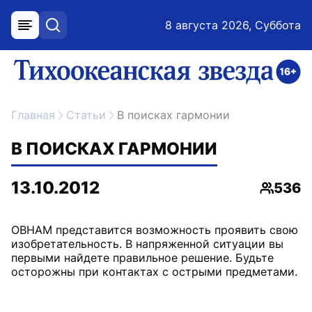
8 августа 2026, Суббота
меню
поиск
возрастное ограничение 16+
ссылка на главную
Главная
Статьи
В поисках гармонии
В ПОИСКАХ ГАРМОНИИ
13.10.2012
536
Просмо
ОВНАМ представится возможность проявить свою
изобретательность. В напряженной ситуации вы
первыми найдете правильное решение. Будьте
осторожны при контактах с острыми предметами.