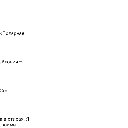
 «Полярная
йлович. –
ёром
 в стихах. Я
 своими