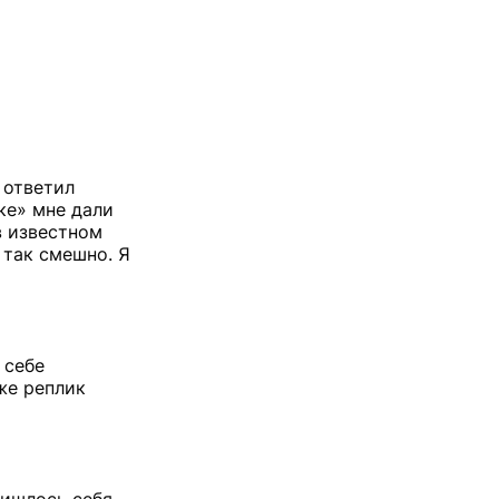
 ответил
ке» мне дали
в известном
 так смешно. Я
 себе
же реплик