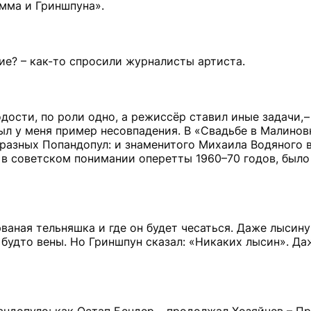
имма и Гриншпуна».
ние? – как-то спросили журналисты артиста.
дости, по роли одно, а режиссёр ставил иные задачи, –
был у меня пример несовпадения. В «Свадьбе в Малинов
л разных Попандопул: и знаменитого Михаила Водяного 
, в советском понимании оперетты 1960–70 годов, было
рваная тельняшка и где он будет чесаться. Даже лысину
 будто вены. Но Гриншпун сказал: «Никаких лысин». Да