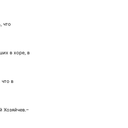
, что
ших в хоре, в
 что в
 Хозяйчев. –