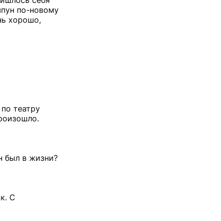
ришлось себя
шпун по-новому
нь хорошо,
 по театру
произошло.
н был в жизни?
к. С