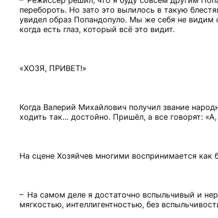
– Режиссёр решил, что я буду совсем другим Попа
перебороть. Но зато это вылилось в такую блест
увидел образ Попандопуло. Мы же себя не видим 
когда есть глаз, который всё это видит.
«ХОЗЯ, ПРИВЕТ!»
Когда Валерий Михайлович получил звание народно
ходить так… достойно. Пришёл, а все говорят: «А
На сцене Хозяйчев многими воспринимается как б
– На самом деле я достаточно вспыльчивый и нерв
мягкостью, интеллигентностью, без вспыльчивости