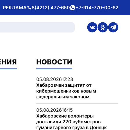
РЕКЛАМА
8(4212) 477-650
+7-914-770-00-62
Телефон
whatsApp
ссылка на стран
ссылка на 
ссылка
ЕНИЯ
НОВОСТИ
05.08.2026
17:23
Хабаровчан защитят от
кибермошенников новым
федеральным законом
05.08.2026
16:15
Хабаровские волонтеры
доставили 220 кубометров
гуманитарного груза в Донецк