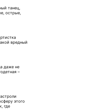
ный танец,
е, острые,
артистка
такой вредный
да даже не
годетная –
гастроли
осферу этого
, где