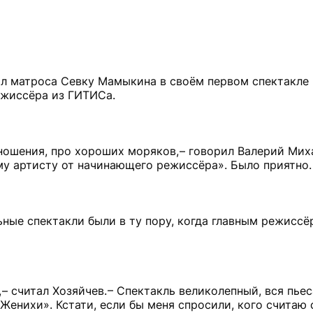
рал матроса Севку Мамыкина в своём первом спектакле
ежиссёра из ГИТИСа.
ношения, про хороших моряков, – говорил Валерий Миха
у артисту от начинающего режиссёра». Было приятно.
ьные спектакли были в ту пору, когда главным режисс
считал Хозяйчев. – Спектакль великолепный, вся пьеса
«Женихи». Кстати, если бы меня спросили, кого считаю