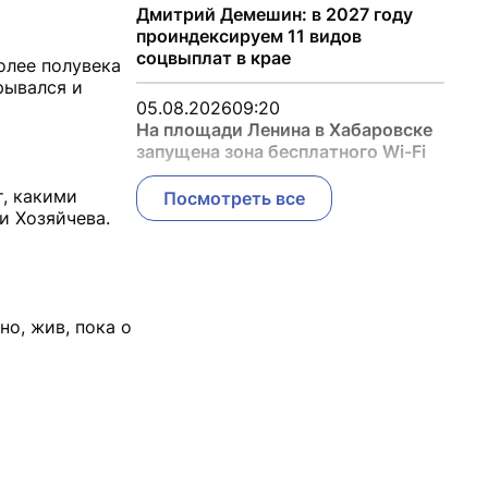
Дмитрий Демешин: в 2027 году
проиндексируем 11 видов
соцвыплат в крае
олее полувека
рывался и
05.08.2026
09:20
На площади Ленина в Хабаровске
запущена зона бесплатного Wi-Fi
т, какими
Посмотреть все
и Хозяйчева.
но, жив, пока о