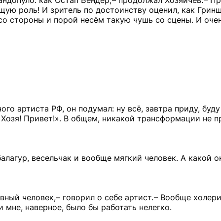
ндопуло: как Остап Бендер, – продолжал Хозяйчев. – П
ящую роль! И зритель по достоинству оценил, как Грин
со стороны и порой несём такую чушь со сцены. И оче
го артиста РФ, он подумал: ну всё, завтра приду, буду
, Хозя! Привет!». В общем, никакой трансформации не 
алагур, весельчак и вообще мягкий человек. А какой о
ный человек, – говорил о себе артист. – Вообще холери
 мне, наверное, было бы работать нелегко.