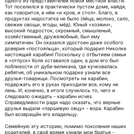
одного из представителей новой местной власти.
Тот поселился в практически пустом доме, найдя,
как говорится, в нём «и кров, и стол». Благо, в
продуктах недостатка не было (яйца, молоко, сало,
свежие овощи, ягоды, мёд). Юный «хозяин»,
высокий подросток, скромный, смышленый,
хозяйственный, дружелюбный, был ему
симпатичен. Он оказался удостоен даже особого
доверия «постояльца», который подарил Николке
настоящий карабин! Поскольку с отбытием семьи
в «отпуск» Коля оставался один, а дом его был
поблизости от дуба-великана, где кучковалась
ребятня, об уникальном подарке узнали все
друзья-товарищи. Посмотреть на карабин,
подержать его в руках приходили все, кому не
лень. И, конечно, в итоге случилось то, чего и
следовало ожидать - карабин исчез.
Справедливости ради надо сказать, что верные
друзья выдали «паршивую овцу» - вора. Карабин
был возвращён его владельцу.
Семейную эту историю, помимо поколения наших
родителей, в своё время узнали мои братья -