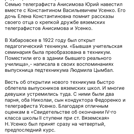
Семью телеграфиста Анисимова Юрий навестил
вместе с Константином Васильевичем Усенко. Его
дочь Елена Константиновна помнит рассказы
своего отца о крепкой дружбе вяземских
телеграфистов Анисимова и Усенко.
В Хабаровске в 1922 году был открыт
педагогический техникум. «Бывшая учительская
семинария была преобразована в техникум.
Поместили его в здании бывшего реального
училища», - написала в своих воспоминаниях
выпускница педтехникума Людмила Цымбал.
Весть об открытии нового техникума быстро
облетела выпускников вяземских школ. И многие
девушки устремились туда. С ними были два
парня, оба Николаи, сын кондуктора Федоренко и
телеграфиста Усенко. Благодаря отличным
оценкам в «Свидетельстве об окончании IV-го
класса школы II ступени при ст. Вяземская»
Н. Усенко был принят сразу на четвертый,
предпоследний курс.