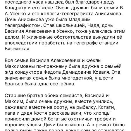
последнего часа наш дед был благодарен деду
Кондрату и его жене. Очень дружны были семьи В.
А. Усенко и его коллеги-телеграфиста Анисимова.
Дочь Анисимова уже была младшим
телеграфистом. Став школьницей, Надя, дочь
Василия Алексеевича Усенко, тоже увлеклась этим
делом. И жизненные обстоятельства вынудили её
впоследствии поработать на телеграфе станции
Вяземская.
Вся семья Василия Алексеевича и Фёклы
Максимовны по-прежнему была дружна с семьёй
ж/д кондуктора Федота Демидовича Коваля. Эта
знаменитая семья была многодетной, у шести
братьев была одна сестрёнка.
Старшие братья обоих семейств, Василий и
Максим, были очень дружны, вместе учились,
хаживали вместе на охоту, на рыбалку. Кстати,
папа и дядя Костя рассказывали, что хлопцы
приносили домой богатые охотничьи трофеи и
хорошие уловы. Дичи было много. А в речках было
полно рыбы таких пород, какие сейчас становятся