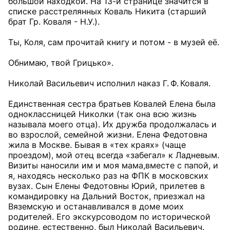
большой находкой. На 13-й странице значится в
списке расстрелянных Коваль Никита (старший
брат Гр. Коваля - Н.У.).
Ты, Коля, сам прочитай книгу и потом - в музей её.
Обнимаю, твой Грицько».
Николай Васильевич исполнил наказ Г. Ф. Коваля.
Единственная сестра братьев Ковалей Елена была
одноклассницей Николки (так она всю жизнь
называла моего отца). Их дружба продолжалась и
во взрослой, семейной жизни. Елена Федотовна
жила в Москве. Бывая в «тех краях» (чаще
проездом), мой отец всегда «забегал» к Ладневым.
Визиты наносили им и моя мама,вместе с папой, и
я, находясь несколько раз на ФПК в московских
вузах. Сын Елены Федотовны Юрий, прилетев в
командировку на Дальний Восток, приезжал на
Вяземскую и останавливался в доме моих
родителей. Его экскурсоводом по исторической
родине, естественно, был Николай Васильевич.