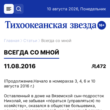
10 августа 2026, Понедельник
меню
поиск
возрастное ограничение 16+
ссылка на главную
Главная
Статьи
Всегда со мной
ВСЕГДА СО МНОЙ
11.08.2016
472
Просмо
(Продолжение.Начало в номерахза 3, 4, 6 и 10
августа 2016 г.)
Оставленный в доме на Вяземской сын-подросток
Николай, не забывая «пόраться (управляться) по
хозяйству», оказался в обществе большевика,