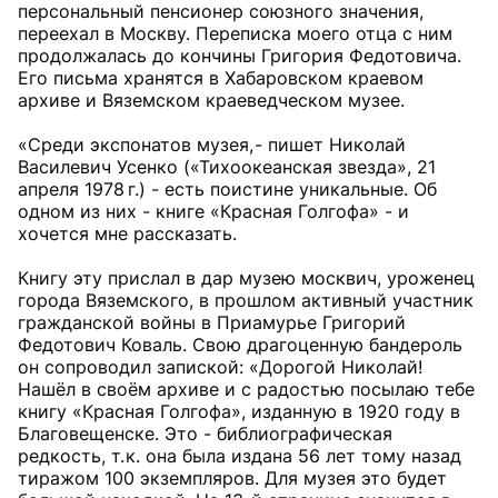
персональный пенсионер союзного значения,
переехал в Москву. Переписка моего отца с ним
продолжалась до кончины Григория Федотовича.
Его письма хранятся в Хабаровском краевом
архиве и Вяземском краеведческом музее.
«Среди экспонатов музея, - пишет Николай
Василевич Усенко («Тихоокеанская звезда», 21
апреля 1978 г.) - есть поистине уникальные. Об
одном из них - книге «Красная Голгофа» - и
хочется мне рассказать.
Книгу эту прислал в дар музею москвич, уроженец
города Вяземского, в прошлом активный участник
гражданской войны в Приамурье Григорий
Федотович Коваль. Свою драгоценную бандероль
он сопроводил запиской: «Дорогой Николай!
Нашёл в своём архиве и с радостью посылаю тебе
книгу «Красная Голгофа», изданную в 1920 году в
Благовещенске. Это - библиографическая
редкость, т. к. она была издана 56 лет тому назад
тиражом 100 экземпляров. Для музея это будет