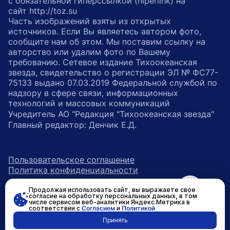
с обязательной гиперссылкой (hiperlink) на
сайт http://toz.su
Часть изображений взяты из открытых
источников. Если Вы являетесь автором фото,
сообщите нам об этом. Мы поставим ссылку на
авторство или удалим фото по Вашему
требованию. Сетевое издание Тихоокеанская
звезда, свидетельство о регистрации ЭЛ № ФС77-
75133 выдано 07.03.2019 Федеральной службой по
надзору в сфере связи, информационных
технологий и массовых коммуникаций
Учредитель АО "Редакция "Тихоокеанская звезда"
Главный редактор: Денчик Е.Д.
Пользовательское соглашение
Политика конфиденциальности
Продолжая использовать сайт, вы выражаете свое
возрастное ограничение 16+
ссылка на главную
согласие на обработку персональных данных, в том
числе сервисом веб-аналитики Яндекс.Метрика в
соответствии с
Согласием
и
Политикой
ссылка на страницу в Вконтакте
ссылка на страницу в Одно
ссылка на канал в Тел
Принять
Разработано в
RASA